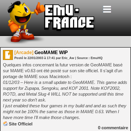
[Arcade]
GeoMAME WIP
Posté le
22/01/2003
à
17:41
par Eric_Aw
| Source :
EmuHQ
Quelques infos concernant la futur version de GeoMAME basé
sur MAME v0.63 ont été posté sur son site officiel. Il s’agit d’un
portage de MAME sous Macintosh :
01/12/03 – Here is a small update to GeoMAME. This game adds
support for Zupapa, Sengoku, and KOF 2001. Note KOF2002,
ROTD, and Metal Slug 4 WILL NOT be supported until this time
next year so don’t ask.
I just enabled these four games in my build and and as such they
might not be 100% the same as those in MAME 0.63. When I
have more time I’ll make those changes.
Site Officiel
0
commentaire