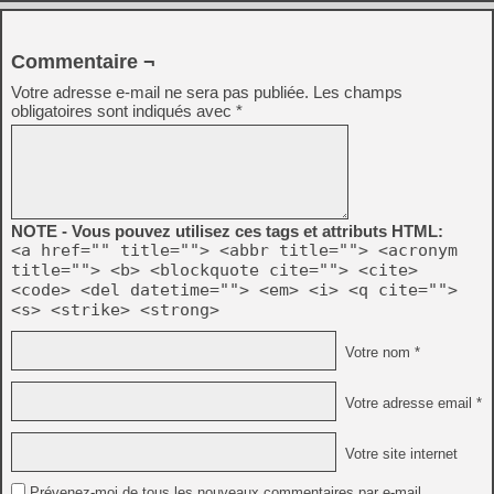
Commentaire ¬
Votre adresse e-mail ne sera pas publiée.
Les champs
obligatoires sont indiqués avec
*
NOTE - Vous pouvez utilisez ces tags et attributs HTML:
<a href="" title=""> <abbr title=""> <acronym
title=""> <b> <blockquote cite=""> <cite>
<code> <del datetime=""> <em> <i> <q cite="">
<s> <strike> <strong>
Votre nom *
Votre adresse email *
Votre site internet
Prévenez-moi de tous les nouveaux commentaires par e-mail.