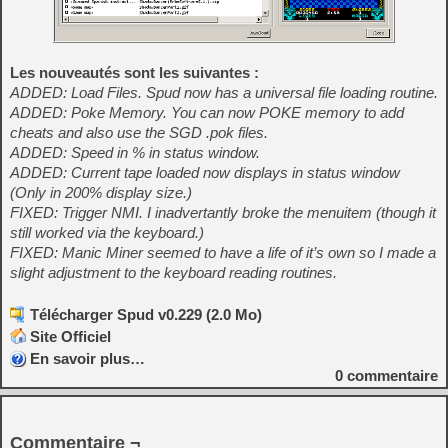
Les nouveautés sont les suivantes :
ADDED: Load Files. Spud now has a universal file loading routine.
ADDED: Poke Memory. You can now POKE memory to add
cheats and also use the SGD .pok files.
ADDED: Speed in % in status window.
ADDED: Current tape loaded now displays in status window
(Only in 200% display size.)
FIXED: Trigger NMI. I inadvertantly broke the menuitem (though it
still worked via the keyboard.)
FIXED: Manic Miner seemed to have a life of it’s own so I made a
slight adjustment to the keyboard reading routines.
Télécharger Spud v0.229 (2.0 Mo)
Site Officiel
En savoir plus…
0
commentaire
Commentaire ¬