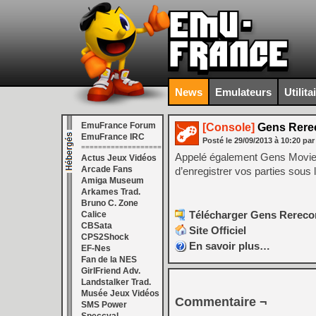
News
Emulateurs
Utilita
EmuFrance Forum
[Console]
Gens Rerec
EmuFrance IRC
Posté le
29/09/2013
à
10:20
par
===================
Appelé également Gens Movie, i
Actus Jeux Vidéos
Arcade Fans
d’enregistrer vos parties sous 
Amiga Museum
Arkames Trad.
Bruno C. Zone
Télécharger Gens Rerecor
Calice
CBSata
Site Officiel
CPS2Shock
En savoir plus…
EF-Nes
Fan de la NES
GirlFriend Adv.
Landstalker Trad.
Musée Jeux Vidéos
Commentaire ¬
SMS Power