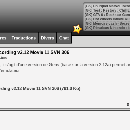
[GK] Pourquoi Marvel Tokon 
[GK] Test : Restory : Chill
[GK] GTA 6 : Rockstar Games
[GK] Hot Wheels Infinite Rus
[GK] Mémoire cash - Secret 
[GK] Résultats Nintendo : 
[GK] Déjà des dégraissage
ires
Traductions
Divers
Chat
[Mo5] Brickboy cherche à r
[GK] Minecraft et ses « Gra
ording v2.12 Movie 11 SVN 306
 Jets
[GK] Beast of Reincarnation
[GK] Ubisoft : fin de parti
l s’agit d’une version de Gens (basé sur la version 2.12a) permetta
[GK] Mémoire cash - Metroid
l’émulateur.
[GK] Dan Houser (GTA) défe
[GK] Comment EA Sports FC
[GK] Crimson Moon : un Dark
[GK] Isle of Reveries : le j
ding v2.12 Movie 11 SVN 306 (781.0 Ko)
[GK] Moonlighter 2 : The En
[GK] Capcom relance Monste
0
[Mo5] Deux inédits du Virtu
[GK] Le beat'em up The Walk
[GK] Endless Legend 2 : enf