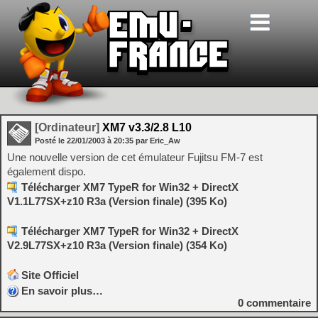
[Ordinateur]
XM7 v3.3/2.8 L10
Posté le
22/01/2003
à
20:35
par Eric_Aw
Une nouvelle version de cet émulateur Fujitsu FM-7 est
également dispo.
Télécharger XM7 TypeR for Win32 + DirectX
V1.1L77SX+z10 R3a (Version finale) (395 Ko)
Télécharger XM7 TypeR for Win32 + DirectX
V2.9L77SX+z10 R3a (Version finale) (354 Ko)
Site Officiel
En savoir plus…
0
commentaire