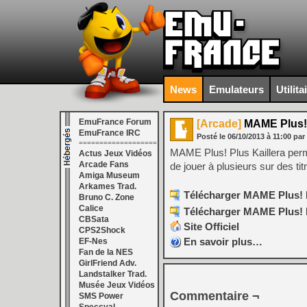
News
Emulateurs
Utilita
EmuFrance Forum
[Arcade]
MAME Plus! P
EmuFrance IRC
Posté le
06/10/2013
à
11:00
par
===================
MAME Plus! Plus Kaillera perm
Actus Jeux Vidéos
Arcade Fans
de jouer à plusieurs sur des t
Amiga Museum
Arkames Trad.
Télécharger MAME Plus! Pl
Bruno C. Zone
Calice
Télécharger MAME Plus! Pl
CBSata
Site Officiel
CPS2Shock
En savoir plus…
EF-Nes
Fan de la NES
GirlFriend Adv.
Landstalker Trad.
Musée Jeux Vidéos
Commentaire ¬
SMS Power