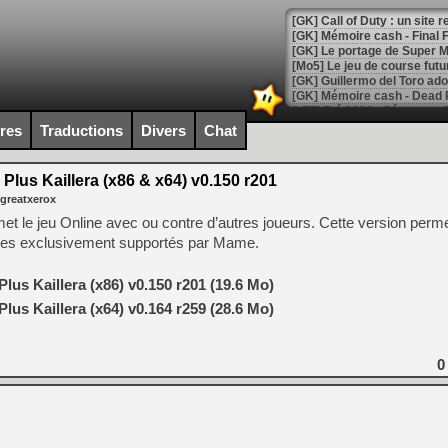
[GK] Le portage de Super M
[Mo5] Le jeu de course fut
[GK] Guillermo del Toro ado
[LTF] Eté 2026 - Séquence 
ires
Traductions
Divers
Chat
[GK] Mistfall Hunter : déjà 
[GK] Wo Long 2 évolue avec
[GK] Crossfire : un TPS à 100
lus Kaillera (x86 & x64) v0.150 r201
[LS] [PS5] Premiers signes 
 greatxerox
et le jeu Online avec ou contre d’autres joueurs. Cette version per
itres exclusivement supportés par Mame.
us Kaillera (x86) v0.150 r201 (19.6 Mo)
[Mo5] DOOM arrive en cart
[GK] Bethesda fête les 30 
us Kaillera (x64) v0.164 r259 (28.6 Mo)
[GK] Roblox : l'action en B
0
[GK] Agenda - GeForce NOW
[GK] Devolver Digital en a 
[LS] [PS5] ps5-y2jb-autolo