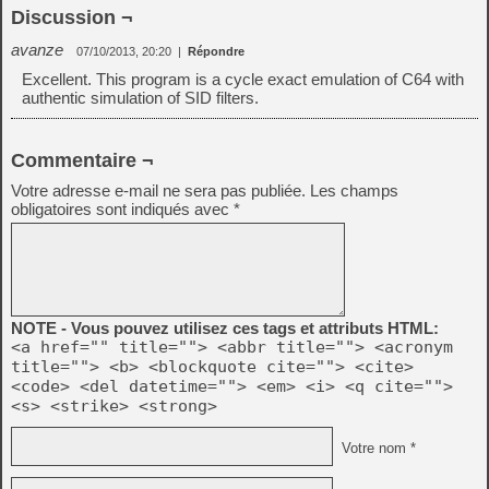
Discussion ¬
avanze
07/10/2013, 20:20
|
Répondre
Excellent. This program is a cycle exact emulation of C64 with
authentic simulation of SID filters.
Commentaire ¬
Votre adresse e-mail ne sera pas publiée.
Les champs
obligatoires sont indiqués avec
*
NOTE - Vous pouvez utilisez ces tags et attributs HTML:
<a href="" title=""> <abbr title=""> <acronym
title=""> <b> <blockquote cite=""> <cite>
<code> <del datetime=""> <em> <i> <q cite="">
<s> <strike> <strong>
Votre nom *