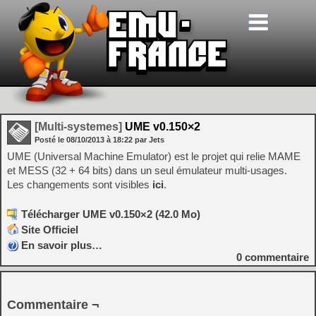
[Multi-systemes]
UME v0.150×2
Posté le
08/10/2013
à
18:22
par Jets
UME (Universal Machine Emulator) est le projet qui relie MAME
et MESS (32 + 64 bits) dans un seul émulateur multi-usages.
Les changements sont visibles
ici
.
Télécharger UME v0.150×2 (42.0 Mo)
Site Officiel
En savoir plus…
0
commentaire
Commentaire ¬