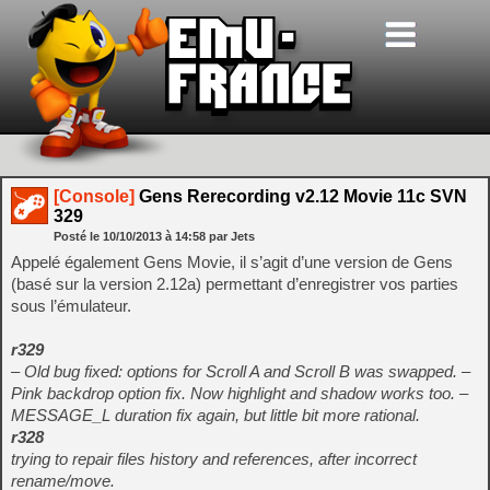
[Console]
Gens Rerecording v2.12 Movie 11c SVN
329
Posté le
10/10/2013
à
14:58
par Jets
Appelé également Gens Movie, il s’agit d’une version de Gens
(basé sur la version 2.12a) permettant d’enregistrer vos parties
sous l’émulateur.
r329
– Old bug fixed: options for Scroll A and Scroll B was swapped. –
Pink backdrop option fix. Now highlight and shadow works too. –
MESSAGE_L duration fix again, but little bit more rational.
r328
trying to repair files history and references, after incorrect
rename/move.