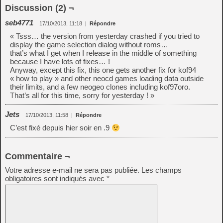
Discussion (2) ¬
seb4771
17/10/2013, 11:18
|
Répondre
« Tsss… the version from yesterday crashed if you tried to
display the game selection dialog without roms…
that’s what I get when I release in the middle of something
because I have lots of fixes… !
Anyway, except this fix, this one gets another fix for kof94
« how to play » and other neocd games loading data outside
their limits, and a few neogeo clones including kof97oro.
That’s all for this time, sorry for yesterday ! »
Jets
17/10/2013, 11:58
|
Répondre
C’est fixé depuis hier soir en .9
Commentaire ¬
Votre adresse e-mail ne sera pas publiée.
Les champs
obligatoires sont indiqués avec
*