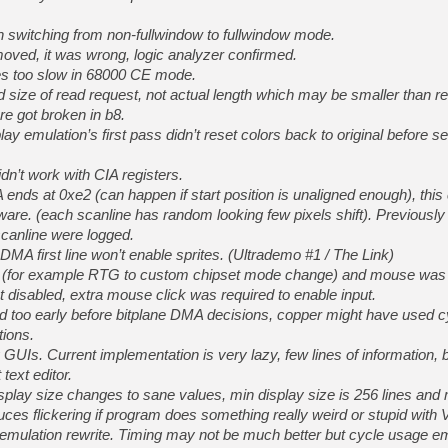
[LS] [PS5] Premiers signes 
switching from non-fullwindow to fullwindow mode.
oved, it was wrong, logic analyzer confirmed.
es too slow in 68000 CE mode.
ize of read request, not actual length which may be smaller than re
e got broken in b8.
[Mo5] DOOM arrive en cart
[GK] Bethesda fête les 30 
 emulation’s first pass didn’t reset colors back to original before s
[GK] Roblox : l'action en B
’t work with CIA registers.
[GK] Agenda - GeForce NOW
ends at 0xe2 (can happen if start position is unaligned enough), thi
dware. (each scanline has random looking few pixels shift). Previousl
[GK] Devolver Digital en a 
 scanline were logged.
[LS] [PS5] ps5-y2jb-autolo
e DMA first line won’t enable sprites. (Ultrademo #1 / The Link)
 (for example RTG to custom chipset mode change) and mouse was 
[GK] Pourquoi Marvel Tokon 
t disabled, extra mouse click was required to enable input.
[GK] Test : Restory : Chill
 too early before bitplane DMA decisions, copper might have used c
tions.
 GUIs. Current implementation is very lazy, few lines of information, 
text editor.
play size changes to sane values, min display size is 256 lines and 
ces flickering if program does something really weird or stupid wit
ulation rewrite. Timing may not be much better but cycle usage em