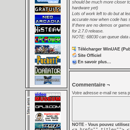
should be much more closer to 
hardware yet)
Lots of work left to do but at 
accurate now when code has s
If there are no demos or games
for 2.7.0 release.
NOTE: 68030 can queue data m
Télécharger WinUAE (Publi
Site Officiel
En savoir plus…
Commentaire ¬
Votre adresse e-mail ne sera p
NOTE - Vous pouvez utilisez 
<a href="" title=""> <