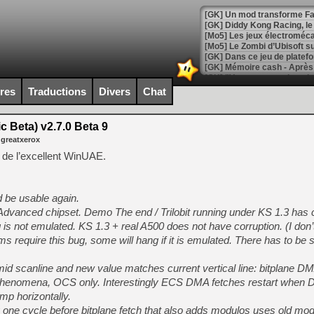
[GK] Un mod transforme Fall
[GK] Diddy Kong Racing, le 
[Mo5] Les jeux électroméca
[Mo5] Le Zombi d’Ubisoft s
[GK] Dans ce jeu de platefo
[GK] Mémoire cash - Après 
[GK] "Vous ne serez jamais
[Mo5] Changeable Guardian 
ires
Traductions
Divers
Chat
[GK] Des bugs de Super Mar
[LS] [Switch] NSP Auto Inst
 Beta) v2.7.0 Beta 9
 greatxerox
c de l’excellent WinUAE.
[GK] La saga horrifique Am
be usable again.
Advanced chipset. Demo The end / Trilobit running under KS 1.3 has c
g is not emulated. KS 1.3 + real A500 does not have corruption. (I don
[GK] Le portage de Super M
[Mo5] Le jeu de course fut
s require this bug, some will hang if it is emulated. There has to be
[GK] Guillermo del Toro ado
id scanline and new value matches current vertical line: bitplane D
[LTF] Eté 2026 - Séquence 
/ Phenomena, OCS only. Interestingly ECS DMA fetches restart whe
[GK] Mistfall Hunter : déjà 
mp horizontally.
[GK] Wo Long 2 évolue avec
one cycle before bitplane fetch that also adds modulos uses old mod
[GK] Crossfire : un TPS à 100