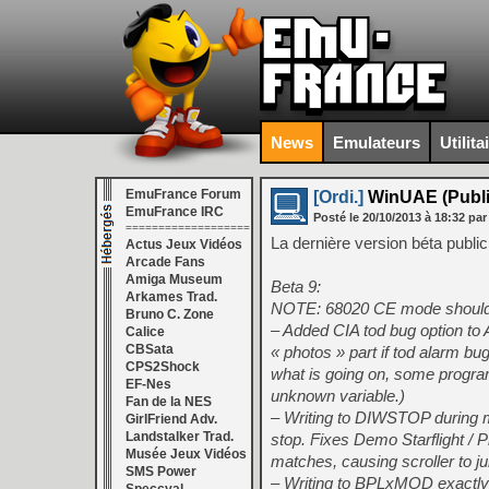
News
Emulateurs
Utilita
EmuFrance Forum
[Ordi.]
WinUAE (Public
EmuFrance IRC
Posté le
20/10/2013
à
18:32
par
===================
La dernière version béta publi
Actus Jeux Vidéos
Arcade Fans
Amiga Museum
Beta 9:
Arkames Trad.
NOTE: 68020 CE mode should 
Bruno C. Zone
– Added CIA tod bug option to 
Calice
CBSata
« photos » part if tod alarm bu
CPS2Shock
what is going on, some program
EF-Nes
unknown variable.)
Fan de la NES
– Writing to DIWSTOP during m
GirlFriend Adv.
Landstalker Trad.
stop. Fixes Demo Starflight 
Musée Jeux Vidéos
matches, causing scroller to ju
SMS Power
– Writing to BPLxMOD exactly 