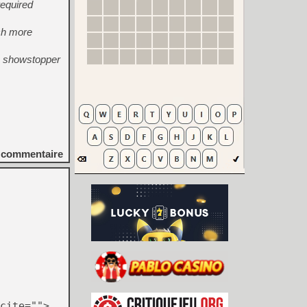
required
uch more
re showstopper
commentaire
cite="">