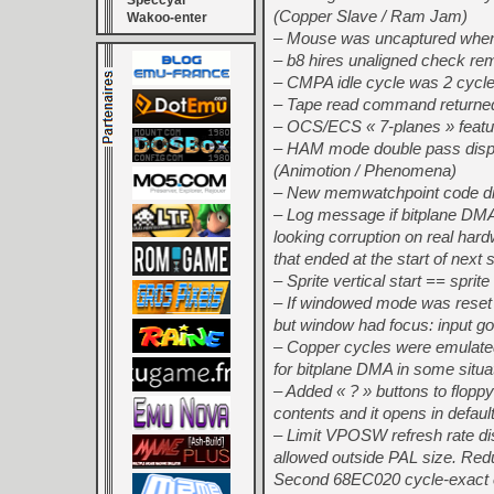
Speccyal
(Copper Slave / Ram Jam)
Wakoo-enter
– Mouse was uncaptured when 
– b8 hires unaligned check rem
– CMPA idle cycle was 2 cycl
– Tape read command returned s
– OCS/ECS « 7-planes » featur
– HAM mode double pass display
(Animotion / Phenomena)
– New memwatchpoint code didn
– Log message if bitplane DMA 
looking corruption on real har
that ended at the start of next
– Sprite vertical start == sprit
– If windowed mode was reset
but window had focus: input go
– Copper cycles were emulated
for bitplane DMA in some situa
– Added « ? » buttons to floppy
contents and it opens in default 
– Limit VPOSW refresh rate dis
allowed outside PAL size. Redu
Second 68EC020 cycle-exact em