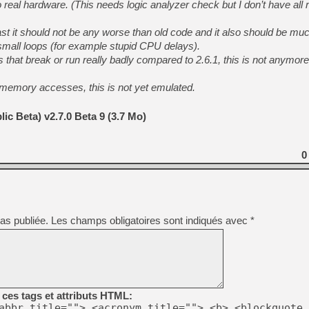
real hardware. (This needs logic analyzer check but I don’t have all 
least it should not be any worse than old code and it also should be m
mall loops (for example stupid CPU delays).
 that break or run really badly compared to 2.6.1, this is not anymo
emory accesses, this is not yet emulated.
c Beta) v2.7.0 Beta 9 (3.7 Mo)
0
as publiée.
Les champs obligatoires sont indiqués avec
*
ces tags et attributs HTML:
abbr title=""> <acronym title=""> <b> <blockquote 