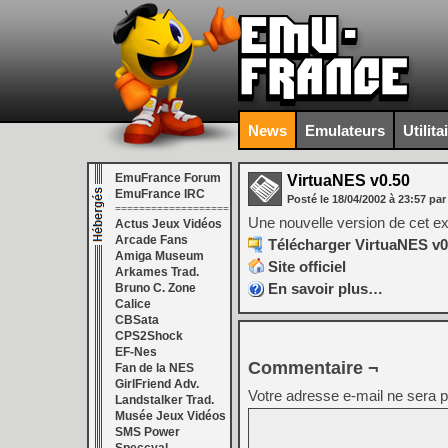
News
Emulateurs
Utilita
EmuFrance Forum
VirtuaNES v0.50
EmuFrance IRC
Posté le
18/04/2002
à
23:57
par
===================
Une nouvelle version de cet e
Actus Jeux Vidéos
Arcade Fans
Télécharger VirtuaNES v0
Amiga Museum
Site officiel
Arkames Trad.
En savoir plus…
Bruno C. Zone
Calice
CBSata
CPS2Shock
EF-Nes
Commentaire ¬
Fan de la NES
GirlFriend Adv.
Votre adresse e-mail ne sera p
Landstalker Trad.
Musée Jeux Vidéos
SMS Power