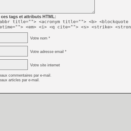
[Mo5] Deux inédits du Virtu
ces tags et attributs HTML:
[GK] Le beat'em up The Walk
abbr title=""> <acronym title=""> <b> <blockquote 
etime=""> <em> <i> <q cite=""> <s> <strike> <stron
[GK] Endless Legend 2 : enf
Votre nom *
[LS] [PS5] Le WebKit Userl
Votre adresse email *
[GK] Oubliez Crazy Taxi, S
Votre site internet
[LS] [Switch] NSZ 5.0.0 es
eaux commentaires par e-mail.
aux articles par e-mail.
[GK] No More Room in Hell 2