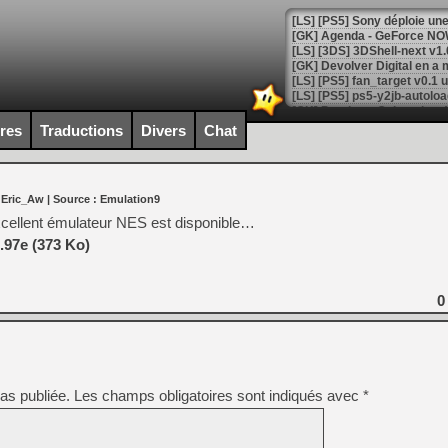
[GK] Agenda - GeForce NOW
[GK] Devolver Digital en a 
[LS] [PS5] ps5-y2jb-autolo
[GK] Pourquoi Marvel Tokon 
ires
Traductions
Divers
Chat
[GK] Test : Restory : Chill
[GK] GTA 6 : Rockstar Games
[GK] Hot Wheels Infinite Rus
[GK] Mémoire cash - Secret 
 Eric_Aw
| Source :
Emulation9
[GK] Résultats Nintendo : 
xcellent émulateur NES est disponible…
[GK] Déjà des dégraissage
.97e (373 Ko)
[Mo5] Brickboy cherche à r
[GK] Minecraft et ses « Gra
0
[GK] Beast of Reincarnation
[GK] Ubisoft : fin de parti
[GK] Mémoire cash - Metroid
[GK] Dan Houser (GTA) défe
[GK] Comment EA Sports FC
[GK] Crimson Moon : un Dark
as publiée.
Les champs obligatoires sont indiqués avec
*
[GK] Isle of Reveries : le j
[GK] Moonlighter 2 : The En
[GK] Capcom relance Monste