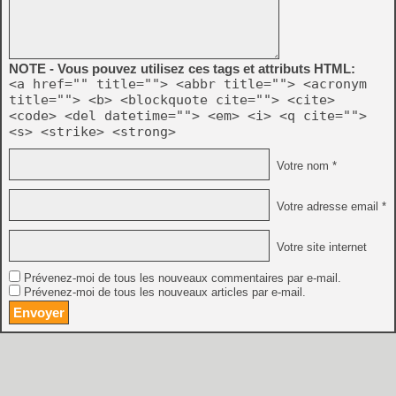
NOTE - Vous pouvez utilisez ces tags et attributs HTML:
<a href="" title=""> <abbr title=""> <acronym
title=""> <b> <blockquote cite=""> <cite>
<code> <del datetime=""> <em> <i> <q cite="">
<s> <strike> <strong>
Votre nom *
Votre adresse email *
Votre site internet
Prévenez-moi de tous les nouveaux commentaires par e-mail.
Prévenez-moi de tous les nouveaux articles par e-mail.