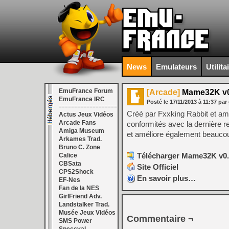
News
Emulateurs
Utilita
EmuFrance Forum
[Arcade]
Mame32K v0
EmuFrance IRC
Posté le
17/11/2013
à
11:37
par
===================
Créé par Fxxking Rabbit et am
Actus Jeux Vidéos
Arcade Fans
conformités avec la dernière r
Amiga Museum
et améliore également beaucou
Arkames Trad.
Bruno C. Zone
Télécharger Mame32K v0.6
Calice
CBSata
Site Officiel
CPS2Shock
En savoir plus…
EF-Nes
Fan de la NES
GirlFriend Adv.
Landstalker Trad.
Musée Jeux Vidéos
Commentaire ¬
SMS Power