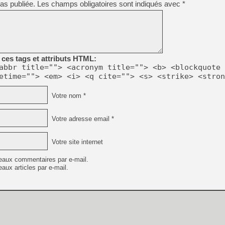
as publiée.
Les champs obligatoires sont indiqués avec
*
[GK] Atari renoue avec les 
[GK] Le studio de FIFA Worl
[GK] La PlayStation 1 en L
[GK] Dawn of War 4 : les Né
[GK] CloverPit : l'héritier
[GK] Stellar Blade : Blood R
ces tags et attributs HTML:
[GK] Palworld Online est a
abbr title=""> <acronym title=""> <b> <blockquote 
[GK] Wuchang 2 : le souls-l
etime=""> <em> <i> <q cite=""> <s> <strike> <stron
[GK] Test : Big Walk est le 
[GK] Starsand Island : la si
Votre nom *
Votre adresse email *
[GK] La Xbox Series X coût
Votre site internet
[GK] Moonlighter 2 : The En
eaux commentaires par e-mail.
aux articles par e-mail.