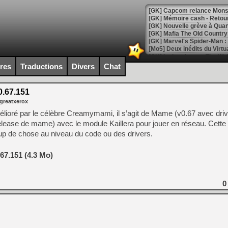
[GK] Capcom relance Monste
[Mo5] Deux inédits du Virtu
[GK] Le beat'em up The Walk
ires
Traductions
Divers
Chat
[GK] Endless Legend 2 : enf
.67.151
 greatxerox
[LS] [PS5] Le WebKit Userl
élioré par le célèbre Creamymami, il s’agit de Mame (v0.67 avec dri
elease de mame) avec le module Kaillera pour jouer en réseau. Cette 
p de chose au niveau du code ou des drivers.
[GK] Oubliez Crazy Taxi, S
[LS] [Switch] NSZ 5.0.0 es
7.151 (4.3 Mo)
[GK] No More Room in Hell 2
[GK] Un chatbot Atelier Ryz
0
[GK] Mémoire cash - Splatte
[GK] Nvidia : le prix des 
[GK] Suikoden Star Leap : 
[Mo5] La mini borne d’arc