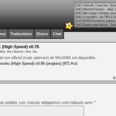
[GK] Mistfall Hunter : déjà 
[GK] Wo Long 2 évolue avec
[GK] Crossfire : un TPS à 100
[LS] [PS5] Premiers signes 
ires
Traductions
Divers
Chat
(High Speed) v0.76
[Mo5] DOOM arrive en cart
 Eric_Aw
| Source :
Eric_Aw
[GK] Bethesda fête les 30 
[GK] Roblox : l'action en B
ld non officiel (mais optimisé) de WinX68K est disponible.
oku (High Speed) v0.95 (anglais) (871 Ko)
[GK] Agenda - GeForce NOW
[GK] Devolver Digital en a 
0
[LS] [PS5] ps5-y2jb-autolo
[GK] Pourquoi Marvel Tokon 
[GK] Test : Restory : Chill
[GK] GTA 6 : Rockstar Games
as publiée.
Les champs obligatoires sont indiqués avec
*
[GK] Hot Wheels Infinite Rus
[GK] Mémoire cash - Secret 
[GK] Résultats Nintendo : 