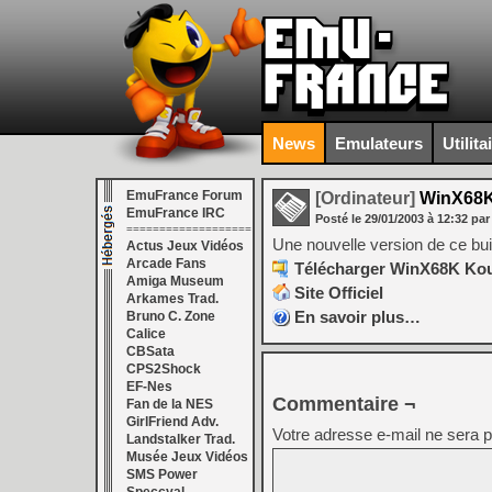
News
Emulateurs
Utilita
EmuFrance Forum
[Ordinateur]
WinX68K 
EmuFrance IRC
Posté le
29/01/2003
à
12:32
par
===================
Une nouvelle version de ce bui
Actus Jeux Vidéos
Arcade Fans
Télécharger WinX68K Kous
Amiga Museum
Site Officiel
Arkames Trad.
En savoir plus…
Bruno C. Zone
Calice
CBSata
CPS2Shock
EF-Nes
Commentaire ¬
Fan de la NES
GirlFriend Adv.
Votre adresse e-mail ne sera p
Landstalker Trad.
Musée Jeux Vidéos
SMS Power