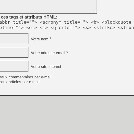
[GK] Déjà des dégraissage
[Mo5] Brickboy cherche à r
[GK] Minecraft et ses « Gra
ces tags et attributs HTML:
abbr title=""> <acronym title=""> <b> <blockquote 
[GK] Beast of Reincarnation
etime=""> <em> <i> <q cite=""> <s> <strike> <stron
[GK] Ubisoft : fin de parti
[GK] Mémoire cash - Metroid
[GK] Dan Houser (GTA) défe
Votre nom *
[GK] Comment EA Sports FC
[GK] Crimson Moon : un Dark
[GK] Isle of Reveries : le j
Votre adresse email *
[GK] Moonlighter 2 : The En
[GK] Capcom relance Monste
Votre site internet
eaux commentaires par e-mail.
aux articles par e-mail.
[Mo5] Deux inédits du Virtu
[GK] Le beat'em up The Walk
[LTF] Eté 2026 - Séquence 