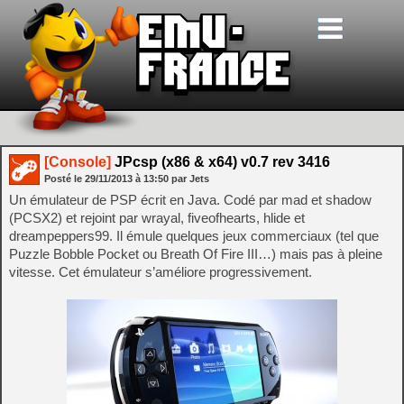
[Console]
JPcsp (x86 & x64) v0.7 rev 3416
Posté le
29/11/2013
à
13:50
par Jets
Un émulateur de PSP écrit en Java. Codé par mad et shadow
(PCSX2) et rejoint par wrayal, fiveofhearts, hlide et
dreampeppers99. Il émule quelques jeux commerciaux (tel que
Puzzle Bobble Pocket ou Breath Of Fire III…) mais pas à pleine
vitesse. Cet émulateur s’améliore progressivement.