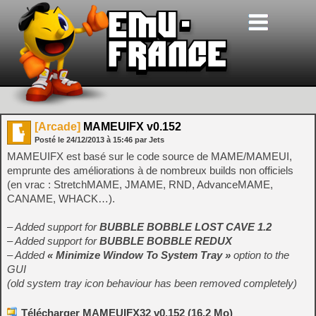
[Arcade]
MAMEUIFX v0.152
Posté le
24/12/2013
à
15:46
par Jets
MAMEUIFX est basé sur le code source de MAME/MAMEUI,
emprunte des améliorations à de nombreux builds non officiels
(en vrac : StretchMAME, JMAME, RND, AdvanceMAME,
CANAME, WHACK…).
– Added support for
BUBBLE BOBBLE LOST CAVE 1.2
– Added support for
BUBBLE BOBBLE REDUX
– Added
« Minimize Window To System Tray »
option to the
GUI
(old system tray icon behaviour has been removed completely)
Télécharger MAMEUIFX32 v0.152 (16.2 Mo)