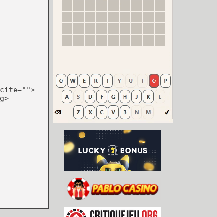
cite="">
g>