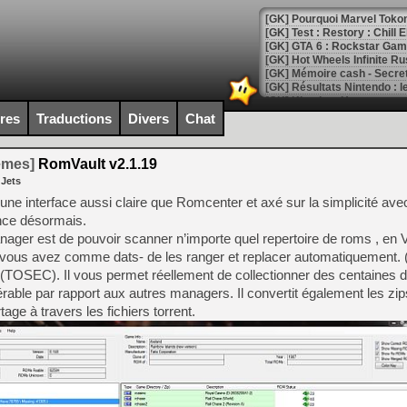
[GK] Pourquoi Marvel Tokon 
[GK] Test : Restory : Chill
[GK] GTA 6 : Rockstar Games
[GK] Hot Wheels Infinite Rus
[GK] Mémoire cash - Secret 
[GK] Résultats Nintendo : 
[GK] Déjà des dégraissage
ires
Traductions
Divers
Chat
[Mo5] Brickboy cherche à r
[GK] Minecraft et ses « Gra
temes]
RomVault v2.1.19
 Jets
[GK] Beast of Reincarnation
[GK] Ubisoft : fin de parti
ne interface aussi claire que Romcenter et axé sur la simplicité av
[GK] Mémoire cash - Metroid
ence désormais.
[GK] Dan Houser (GTA) défe
ager est de pouvoir scanner n’importe quel repertoire de roms , e
[GK] Comment EA Sports FC
[GK] Crimson Moon : un Dark
 vous avez comme dats- de les ranger et replacer automatiquement. (tr
[GK] Isle of Reveries : le j
(TOSEC). Il vous permet réellement de collectionner des centaines d
[GK] Moonlighter 2 : The En
able par rapport aux autres managers. Il convertit également les zip
[GK] Capcom relance Monste
rtage à travers les fichiers torrent.
[Mo5] Deux inédits du Virtu
[GK] Le beat'em up The Walk
[GK] Endless Legend 2 : enf