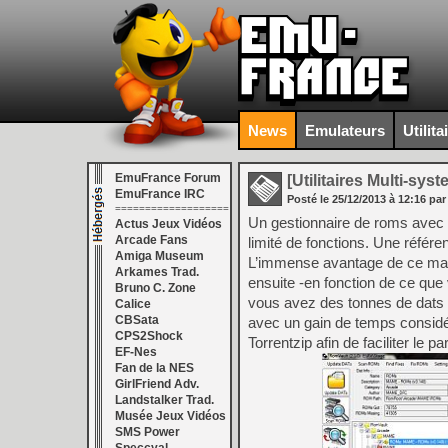
News
Emulateurs
Utilita
EmuFrance Forum
[Utilitaires Multi-sys
EmuFrance IRC
Posté le
25/12/2013
à
12:16
par
===================
Un gestionnaire de roms avec u
Actus Jeux Vidéos
Arcade Fans
limité de fonctions. Une référ
Amiga Museum
L’immense avantage de ce man
Arkames Trad.
ensuite -en fonction de ce que
Bruno C. Zone
vous avez des tonnes de dats 
Calice
CBSata
avec un gain de temps considér
CPS2Shock
Torrentzip afin de faciliter le pa
EF-Nes
Fan de la NES
GirlFriend Adv.
Landstalker Trad.
Musée Jeux Vidéos
SMS Power