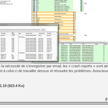
[LS] [PS5] Le WebKit Userl
[GK] Oubliez Crazy Taxi, S
[LS] [Switch] NSZ 5.0.0 es
[GK] No More Room in Hell 2
[GK] Un chatbot Atelier Ryz
[GK] Mémoire cash - Splatte
[GK] Nvidia : le prix des 
[GK] Suikoden Star Leap : 
a nécessité de s’enregistrer par email, les « crash reports » sont a
 à celui-ci de travailler dessus et résoudre les problèmes. Astucieux
[Mo5] La mini borne d’arc
1.19 (923.4 Ko)
0