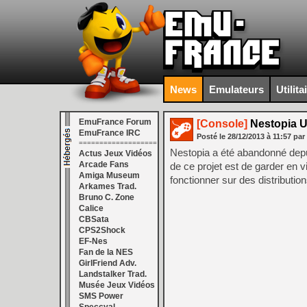
News
Emulateurs
Utilita
EmuFrance Forum
[Console]
Nestopia U
EmuFrance IRC
Posté le
28/12/2013
à
11:57
par
===================
Nestopia a été abandonné depui
Actus Jeux Vidéos
Arcade Fans
de ce projet est de garder en v
Amiga Museum
fonctionner sur des distributi
Arkames Trad.
Bruno C. Zone
Calice
CBSata
CPS2Shock
EF-Nes
Fan de la NES
GirlFriend Adv.
Landstalker Trad.
Musée Jeux Vidéos
SMS Power