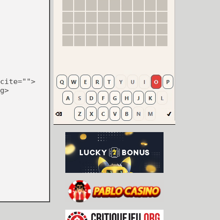
cite="">
g>