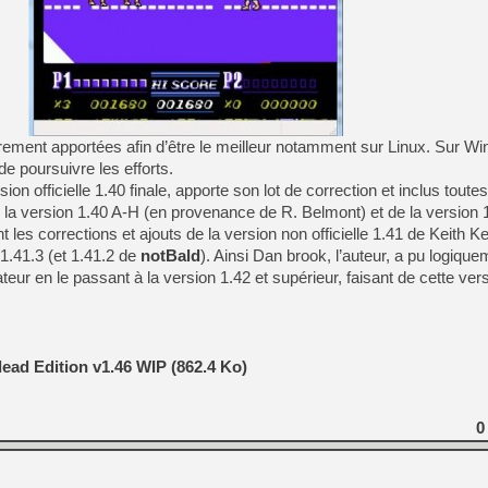
[GK] Nvidia : le prix des 
[GK] Suikoden Star Leap : 
[Mo5] La mini borne d’arc
[GK] Atari renoue avec les 
[GK] Le studio de FIFA Worl
[GK] La PlayStation 1 en L
[GK] Dawn of War 4 : les Né
rement apportées afin d’être le meilleur notamment sur Linux. Sur W
[GK] CloverPit : l'héritier
de poursuivre les efforts.
[GK] Stellar Blade : Blood R
ion officielle 1.40 finale, apporte son lot de correction et inclus toutes
[GK] Palworld Online est a
e la version 1.40 A-H (en provenance de R. Belmont) et de la version 
[GK] Wuchang 2 : le souls-l
les corrections et ajouts de la version non officielle 1.41 de Keith Ke
 1.41.3 (et 1.41.2 de
notBald
). Ainsi Dan brook, l’auteur, a pu logiqu
[GK] Test : Big Walk est le 
[GK] Starsand Island : la si
ur en le passant à la version 1.42 et supérieur, faisant de cette vers
[GK] Dan Houser (GTA) défe
ead Edition v1.46 WIP (862.4 Ko)
0