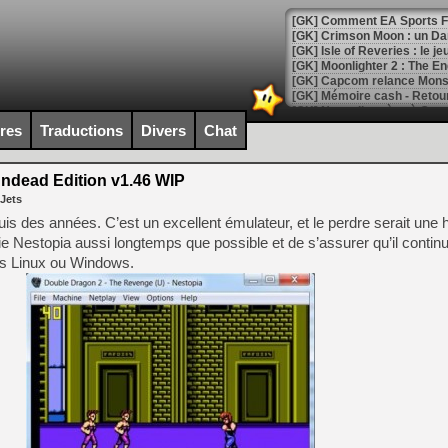
[GK] Comment EA Sports FC
[GK] Crimson Moon : un Dark
[GK] Isle of Reveries : le j
[GK] Moonlighter 2 : The En
[GK] Capcom relance Monste
ires
Traductions
Divers
Chat
[Mo5] Deux inédits du Virtu
[GK] Le beat'em up The Walk
ndead Edition v1.46 WIP
 Jets
[GK] Endless Legend 2 : enf
s des années. C’est un excellent émulateur, et le perdre serait une h
ie Nestopia aussi longtemps que possible et de s’assurer qu’il contin
ons Linux ou Windows.
[LS] [PS5] Le WebKit Userl
[GK] Oubliez Crazy Taxi, S
[LS] [Switch] NSZ 5.0.0 es
[GK] No More Room in Hell 2
[GK] Un chatbot Atelier Ryz
[GK] Mémoire cash - Splatte