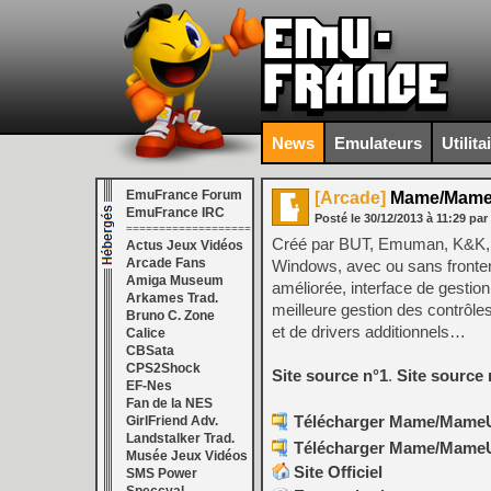
News
Emulateurs
Utilita
EmuFrance Forum
[Arcade]
Mame/MameUI
EmuFrance IRC
Posté le
30/12/2013
à
11:29
par
===================
Créé par BUT, Emuman, K&K, S
Actus Jeux Vidéos
Arcade Fans
Windows, avec ou sans frontend.
Amiga Museum
améliorée, interface de gesti
Arkames Trad.
meilleure gestion des contrôle
Bruno C. Zone
et de drivers additionnels…
Calice
CBSata
CPS2Shock
Site source n°1
.
Site source 
EF-Nes
Fan de la NES
Télécharger Mame/MameUI 
GirlFriend Adv.
Landstalker Trad.
Télécharger Mame/MameUI 
Musée Jeux Vidéos
Site Officiel
SMS Power