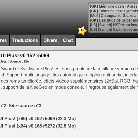
[GK] Mémoire cash - Après 
[GK] "Vous ne serez jamais
[Mo5] Changeable Guardian 
[GK] Des bugs de Super Mar
[LS] [Switch] NSP Auto Inst
ires
Traductions
Divers
Chat
[GK] La saga horrifique Am
 Plus! v0.152 r5099
 Jets
| Source :
t2e
word et Xvi. Mame Plus! est sans problème la meilleure version 
 Support multi-langage, tirs automatiques, option anti-sortie, interfa
[GK] Le portage de Super M
on des roms améliorée, effets vidéos supplémentaires (2xSai, RGB, 
[Mo5] Le jeu de course fut
[GK] Guillermo del Toro ado
s, support de la NeoGeo en mode console, il regroupe également plein
[LTF] Eté 2026 - Séquence 
[GK] Mistfall Hunter : déjà 
n°2
.
Site source n°3
.
[GK] Wo Long 2 évolue avec
[GK] Crossfire : un TPS à 100
[LS] [PS5] Premiers signes 
Plus! (x86) v0.152 r5099 (22.3 Mo)
Plus! (x64) v0.168 r5272 (32.8 Mo)