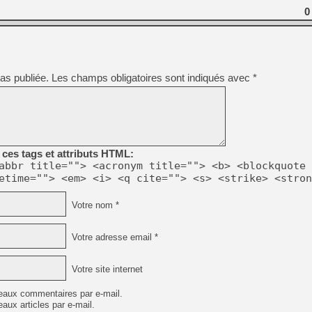
0
[Mo5] DOOM arrive en cart
[GK] Bethesda fête les 30 
[GK] Roblox : l'action en B
as publiée.
Les champs obligatoires sont indiqués avec
*
[GK] Agenda - GeForce NOW
[GK] Devolver Digital en a 
[LS] [PS5] ps5-y2jb-autolo
[GK] Pourquoi Marvel Tokon 
[GK] Test : Restory : Chill
ces tags et attributs HTML:
[GK] GTA 6 : Rockstar Games
abbr title=""> <acronym title=""> <b> <blockquote 
[GK] Hot Wheels Infinite Rus
etime=""> <em> <i> <q cite=""> <s> <strike> <stron
[GK] Mémoire cash - Secret 
[GK] Résultats Nintendo : 
Votre nom *
[GK] Dans ce jeu de platefo
Votre adresse email *
Votre site internet
eaux commentaires par e-mail.
aux articles par e-mail.