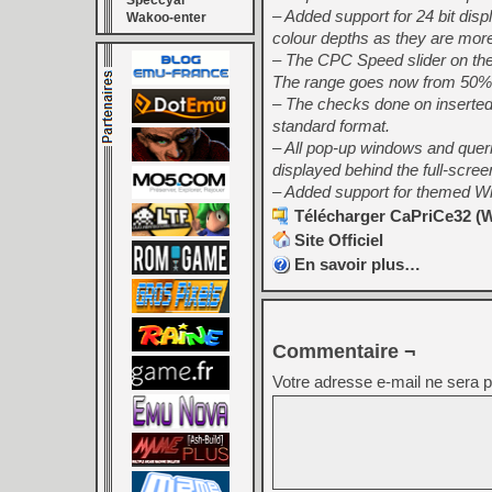
Speccyal
– Added support for 24 bit dis
Wakoo-enter
colour depths as they are more e
– The CPC Speed slider on the 
The range goes now from 50% 
– The checks done on inserted
standard format.
– All pop-up windows and queri
displayed behind the full-scree
– Added support for themed W
Télécharger CaPriCe32 (Wi
Site Officiel
En savoir plus…
Commentaire ¬
Votre adresse e-mail ne sera p