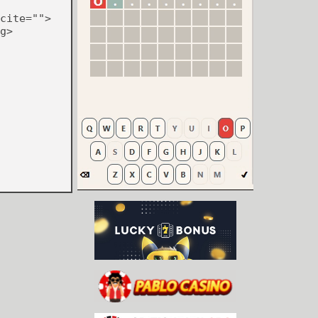
cite="">
g>