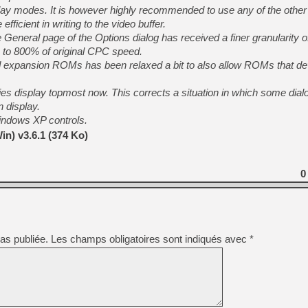
play modes. It is however highly recommended to use any of the othe
fficient in writing to the video buffer.
General page of the Options dialog has received a finer granularity 
[LS] [PS5] Le WebKit Userl
to 800% of original CPC speed.
 expansion ROMs has been relaxed a bit to also allow ROMs that dev
[GK] Oubliez Crazy Taxi, S
es display topmost now. This corrects a situation in which some dial
[LS] [Switch] NSZ 5.0.0 es
n display.
indows XP controls.
[GK] No More Room in Hell 2
n) v3.6.1 (374 Ko)
[GK] Un chatbot Atelier Ryz
[GK] Mémoire cash - Splatte
[GK] Nvidia : le prix des 
0
[GK] Suikoden Star Leap : 
[Mo5] La mini borne d’arc
as publiée.
Les champs obligatoires sont indiqués avec
*