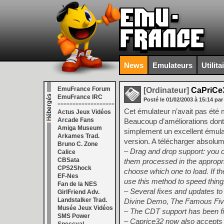
News
Emulateurs
Utilita
EmuFrance Forum
[Ordinateur]
CaPriCe3
EmuFrance IRC
Posté le
01/02/2003
à
15:14
par
===================
Cet émulateur n’avait pas été m
Actus Jeux Vidéos
Arcade Fans
Beaucoup d’améliorations dont 
Amiga Museum
simplement un excellent émula
Arkames Trad.
version. A télécharger absolum
Bruno C. Zone
– Drag and drop support: you 
Calice
CBSata
them processed in the appropria
CPS2Shock
choose which one to load. If the
EF-Nes
use this method to speed thing
Fan de la NES
– Several fixes and updates 
GirlFriend Adv.
Landstalker Trad.
Divine Demo, The Famous Fiv
Musée Jeux Vidéos
– The CDT support has been fix
SMS Power
– Caprice32 now also accepts t