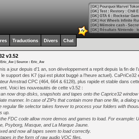
[GK] Pourquoi Marvel Tokon 
[GK] Test : Restory : Chill
[GK] GTA 6 : Rockstar Games
[GK] Hot Wheels Infinite Rus
[GK] Mémoire cash - Secret 
[GK] Résultats Nintendo : 
[GK] Déjà des dégraissage
ires
Traductions
Divers
Chat
[Mo5] Brickboy cherche à r
[GK] Minecraft et ses « Gra
2 v3.52
 Eric_Aw
| Source :
Eric_Aw
[GK] Beast of Reincarnation
[GK] Ubisoft : fin de parti
is a jour depuis d’1 an, son développement a reprit depuis la fin de l
[GK] Mémoire cash - Metroid
le support des K7 (qui est plutot buggé a l’heure actuel). CaPriCe32 e
[GK] Dan Houser (GTA) défe
teur Amstrad CPC (464, 664 & 6128), plus rapide et stable dans cett
[GK] Comment EA Sports FC
[GK] Crimson Moon : un Dark
ent. Voici les nouveautés de cette v3.52 :
[GK] Isle of Reveries : le j
can now drop disks, snapshots and tapes onto the Caprice32 window
[GK] Moonlighter 2 : The En
te manner. In case of ZIPs that contain more than one file, a dialog wi
[GK] Capcom relance Monste
 regular file selector takes forever to process your folders with thousa
s up.
to the FDC code allow more demos and games to load. For example:
[Mo5] Deux inédits du Virtu
e, Psyborg, Masque, and La Marque Jaune.
[GK] Le beat'em up The Walk
ed and now all tapes seem to load correctly.
apes in the form of raw audio VOC files.
[GK] Endless Legend 2 : enf