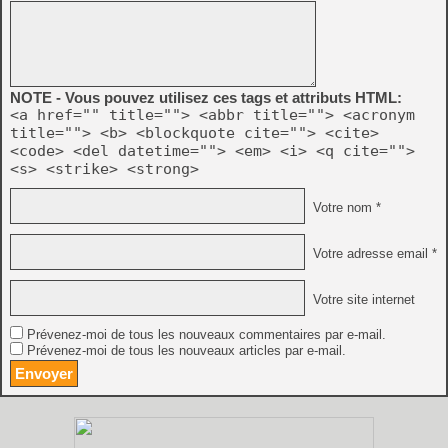
NOTE - Vous pouvez utilisez ces tags et attributs HTML:
<a href="" title=""> <abbr title=""> <acronym
title=""> <b> <blockquote cite=""> <cite>
<code> <del datetime=""> <em> <i> <q cite="">
<s> <strike> <strong>
Votre nom *
Votre adresse email *
Votre site internet
Prévenez-moi de tous les nouveaux commentaires par e-mail.
Prévenez-moi de tous les nouveaux articles par e-mail.