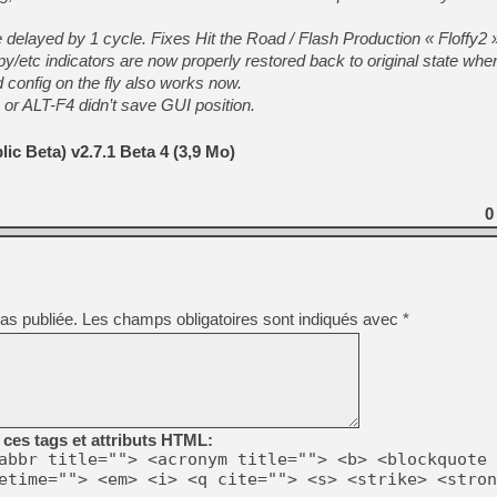
delayed by 1 cycle. Fixes Hit the Road / Flash Production « Floffy2 »
[Mo5] Deux inédits du Virtu
y/etc indicators are now properly restored back to original state wh
[GK] Le beat'em up The Walk
d config on the fly also works now.
[GK] Endless Legend 2 : enf
 or ALT-F4 didn’t save GUI position.
c Beta) v2.7.1 Beta 4 (3,9 Mo)
[LS] [PS5] Le WebKit Userl
0
[GK] Oubliez Crazy Taxi, S
[LS] [Switch] NSZ 5.0.0 es
[GK] No More Room in Hell 2
as publiée.
Les champs obligatoires sont indiqués avec
*
[GK] Un chatbot Atelier Ryz
ces tags et attributs HTML:
abbr title=""> <acronym title=""> <b> <blockquote 
etime=""> <em> <i> <q cite=""> <s> <strike> <stron