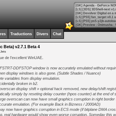
[GK] Agenda - GeForce NOW
[GK] Devolver Digital en a 
[LS] [PS5] ps5-y2jb-autolo
[GK] Pourquoi Marvel Tokon 
[GK] Test : Restory : Chill
ires
Traductions
Divers
Chat
[GK] GTA 6 : Rockstar Games
[GK] Hot Wheels Infinite Rus
[GK] Mémoire cash - Secret 
 Beta) v2.7.1 Beta 4
[GK] Résultats Nintendo : 
 Jets
[GK] Déjà des dégraissage
que de l’excellent WinUAE.
[Mo5] Brickboy cherche à r
DFSTRT-DDFSTOP window is now accurately emulated without requir
[GK] Minecraft et ses « Gra
n display windows is also gone. (Subtle Shades / Nuance)
[GK] Beast of Reincarnation
 variables from display emulation.
[GK] Ubisoft : fin de parti
identally broken in b2.
[GK] Mémoire cash - Metroid
[GK] Dan Houser (GTA) défe
overscan display shift » optional hack removed, new delay/shift regis
[GK] Comment EA Sports FC
tically simply by reseting delay counter (hpos counter) at the end of 
[GK] Crimson Moon : un Dark
e overscan can now have small graphics corruption in right border 
[GK] Isle of Reveries : le j
[GK] Moonlighter 2 : The En
is accurate emulation. (For example Back in Bizness / 2000AD)
[GK] Capcom relance Monste
 now have graphics corruption in ECS mode (if bitplane DMA cro
 bug, real hardware would show even worse corruption. Someday this w