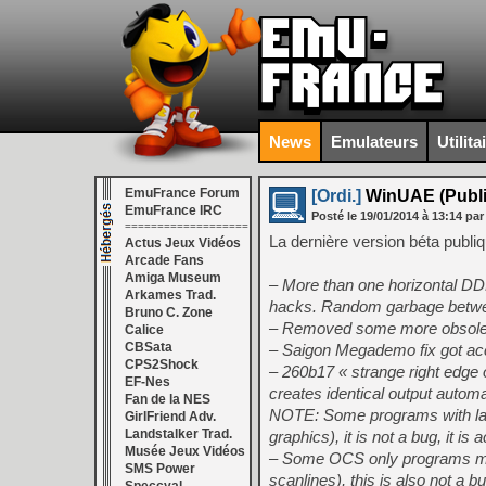
News
Emulateurs
Utilita
EmuFrance Forum
[Ordi.]
WinUAE (Public
EmuFrance IRC
Posté le
19/01/2014
à
13:14
par
===================
La dernière version béta publi
Actus Jeux Vidéos
Arcade Fans
Amiga Museum
– More than one horizontal D
Arkames Trad.
hacks. Random garbage betwee
Bruno C. Zone
– Removed some more obsolete
Calice
CBSata
– Saigon Megademo fix got acc
CPS2Shock
– 260b17 « strange right edge 
EF-Nes
creates identical output automa
Fan de la NES
NOTE: Some programs with larg
GirlFriend Adv.
Landstalker Trad.
graphics), it is not a bug, it 
Musée Jeux Vidéos
– Some OCS only programs may
SMS Power
scanlines), this is also not a