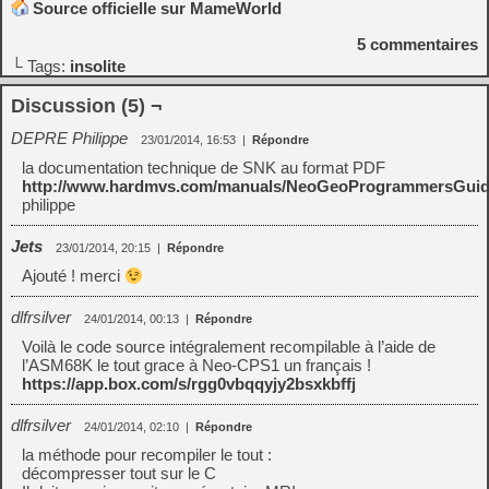
Source officielle sur MameWorld
5
commentaires
└ Tags:
insolite
Discussion (5) ¬
DEPRE Philippe
23/01/2014, 16:53
|
Répondre
la documentation technique de SNK au format PDF
http://www.hardmvs.com/manuals/NeoGeoProgrammersGuid
philippe
Jets
23/01/2014, 20:15
|
Répondre
Ajouté ! merci
dlfrsilver
24/01/2014, 00:13
|
Répondre
Voilà le code source intégralement recompilable à l’aide de
l’ASM68K le tout grace à Neo-CPS1 un français !
https://app.box.com/s/rgg0vbqqyjy2bsxkbffj
dlfrsilver
24/01/2014, 02:10
|
Répondre
la méthode pour recompiler le tout :
décompresser tout sur le C