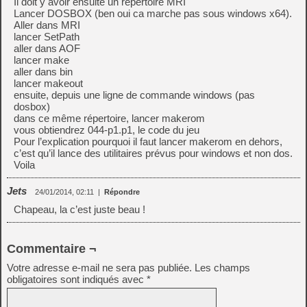
Il doit y avoir ensuite un répertoire MRI
Lancer DOSBOX (ben oui ca marche pas sous windows x64).
Aller dans MRI
lancer SetPath
aller dans AOF
lancer make
aller dans bin
lancer makeout
ensuite, depuis une ligne de commande windows (pas
dosbox)
dans ce même répertoire, lancer makerom
vous obtiendrez 044-p1.p1, le code du jeu
Pour l’explication pourquoi il faut lancer makerom en dehors,
c’est qu’il lance des utilitaires prévus pour windows et non dos.
Voila
Jets
24/01/2014, 02:11
|
Répondre
Chapeau, la c’est juste beau !
Commentaire ¬
Votre adresse e-mail ne sera pas publiée.
Les champs
obligatoires sont indiqués avec
*