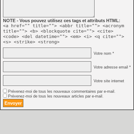
NOTE - Vous pouvez utilisez ces tags et attributs HTML:
<a href="" title=""> <abbr title=""> <acronym
title=""> <b> <blockquote cite=""> <cite>
<code> <del datetime=""> <em> <i> <q cite="">
<s> <strike> <strong>
Votre nom *
Votre adresse email *
Votre site internet
Prévenez-moi de tous les nouveaux commentaires par e-mail.
Prévenez-moi de tous les nouveaux articles par e-mail.