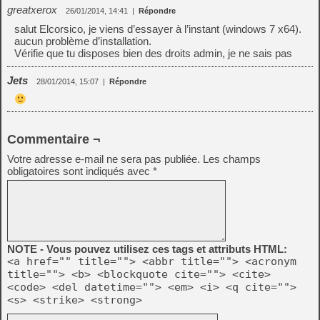
greatxerox
26/01/2014, 14:41
|
Répondre
salut Elcorsico, je viens d’essayer à l’instant (windows 7 x64).
aucun problème d’installation.
Vérifie que tu disposes bien des droits admin, je ne sais pas
Jets
28/01/2014, 15:07
|
Répondre
Commentaire ¬
Votre adresse e-mail ne sera pas publiée.
Les champs
obligatoires sont indiqués avec
*
NOTE - Vous pouvez utilisez ces tags et attributs HTML:
<a href="" title=""> <abbr title=""> <acronym
title=""> <b> <blockquote cite=""> <cite>
<code> <del datetime=""> <em> <i> <q cite="">
<s> <strike> <strong>