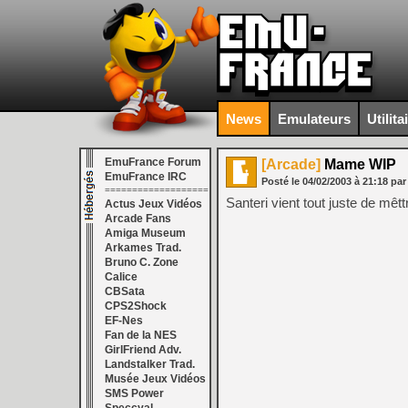
News
Emulateurs
Utilita
EmuFrance Forum
[Arcade]
Mame WIP
EmuFrance IRC
Posté le
04/02/2003
à
21:18
pa
===================
Santeri vient tout juste de mêt
Actus Jeux Vidéos
Arcade Fans
Amiga Museum
Arkames Trad.
Bruno C. Zone
Calice
CBSata
CPS2Shock
EF-Nes
Fan de la NES
GirlFriend Adv.
Landstalker Trad.
Musée Jeux Vidéos
SMS Power