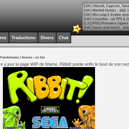
[GK] Mistfall Hunter : déjà 
[GK] Wo Long 2 évolue avec
[GK] Crossfire : un TPS à 100
[LS] [PS5] Premiers signes 
ires
Traductions
Divers
Chat
[Mo5] DOOM arrive en cart
r Fandemame
| Source :
un fan
[GK] Bethesda fête les 30 
[GK] Roblox : l'action en B
tre a jour la page WIP de Mame. Ribbit! pointe enfin le bout de son nez
[GK] Agenda - GeForce NOW
[GK] Devolver Digital en a 
[LS] [PS5] ps5-y2jb-autolo
[GK] Pourquoi Marvel Tokon 
[GK] Test : Restory : Chill
[GK] GTA 6 : Rockstar Games
[GK] Hot Wheels Infinite Rus
[GK] Mémoire cash - Secret 
[GK] Résultats Nintendo : 