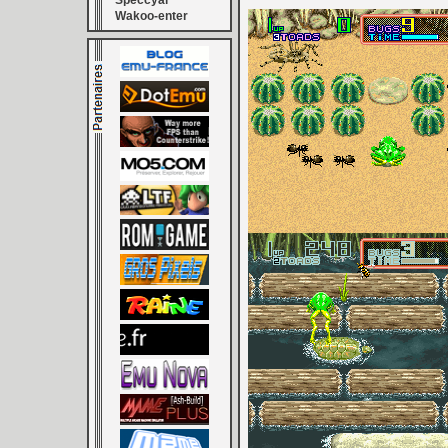
Speccyal
Wakoo-enter