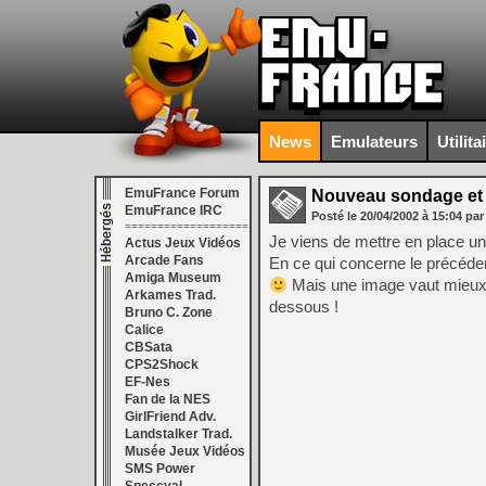
News
Emulateurs
Utilita
EmuFrance Forum
Nouveau sondage et 
EmuFrance IRC
Posté le
20/04/2002
à
15:04
par
===================
Je viens de mettre en place u
Actus Jeux Vidéos
Arcade Fans
En ce qui concerne le précéden
Amiga Museum
Mais une image vaut mieux 
Arkames Trad.
dessous !
Bruno C. Zone
Calice
CBSata
CPS2Shock
EF-Nes
Fan de la NES
GirlFriend Adv.
Landstalker Trad.
Musée Jeux Vidéos
SMS Power