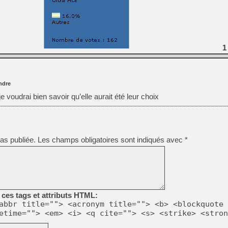
[GK] Agenda - GeForce NOW
[GK] Devolver Digital en a 
[LS] [PS5] ps5-y2jb-autolo
1
[GK] Pourquoi Marvel Tokon 
[GK] Test : Restory : Chill
[GK] GTA 6 : Rockstar Games
[GK] Hot Wheels Infinite Rus
[GK] Mémoire cash - Secret 
ndre
[GK] Résultats Nintendo : 
e voudrai bien savoir qu’elle aurait été leur choix
[GK] Déjà des dégraissage
[Mo5] Brickboy cherche à r
[GK] Minecraft et ses « Gra
as publiée.
Les champs obligatoires sont indiqués avec
*
[GK] Beast of Reincarnation
[GK] Ubisoft : fin de parti
ces tags et attributs HTML:
abbr title=""> <acronym title=""> <b> <blockquote 
etime=""> <em> <i> <q cite=""> <s> <strike> <stron