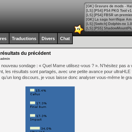
[GK] La saga horrifique Am
ires
Traductions
Divers
Chat
[GK] Le portage de Super M
[Mo5] Le jeu de course fut
[GK] Guillermo del Toro ado
résultats du précédent
 admin
[LTF] Eté 2026 - Séquence 
n nouveau sondage : « Quel Mame utilisez-vous ? ». N’hésitez pas a 
[GK] Mistfall Hunter : déjà 
t, les résultats sont partagés, avec une petite avance pour ultraHL
[GK] Wo Long 2 évolue avec
qu’un long discours, je vous laisse donc analyser vous-même le gra
[GK] Crossfire : un TPS à 100
[LS] [PS5] Premiers signes 
[Mo5] DOOM arrive en cart
[GK] Bethesda fête les 30 
[GK] Roblox : l'action en B