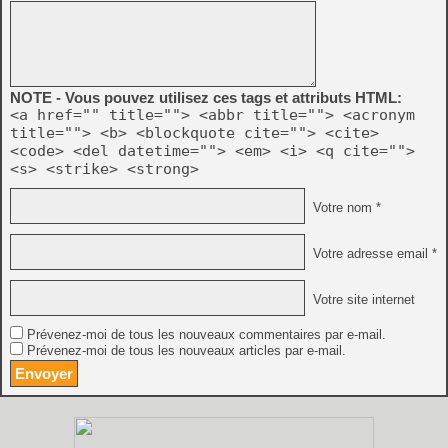
NOTE - Vous pouvez utilisez ces tags et attributs HTML:
<a href="" title=""> <abbr title=""> <acronym
title=""> <b> <blockquote cite=""> <cite>
<code> <del datetime=""> <em> <i> <q cite="">
<s> <strike> <strong>
Votre nom *
Votre adresse email *
Votre site internet
Prévenez-moi de tous les nouveaux commentaires par e-mail.
Prévenez-moi de tous les nouveaux articles par e-mail.