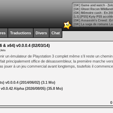
[Mo5] DOOM arrive en cart
[GK] Bethesda fête les 30 
ires
Traductions
Divers
Chat
[GK] Roblox : l'action en B
& x64) v0.0.0.4 (02/03/14)
[GK] Agenda - GeForce NOW
 Jets
[GK] Devolver Digital en a 
venir un émulateur de Playstation 3 complet même s’il reste un chemi
l fait principalement office de désassembleur, la première marche ver
[LS] [PS5] ps5-y2jb-autolo
as jouer à un jeu commercial avant longtemps, toutefois il commence
[GK] Pourquoi Marvel Tokon 
[GK] Test : Restory : Chill
[GK] GTA 6 : Rockstar Games
[GK] Hot Wheels Infinite Rus
) v0.0.0.4 (2014/06/02) (3.1 Mo)
[GK] Mémoire cash - Secret 
0.0.42 Alpha (2026/08/05) (35.8 Mo)
[GK] Résultats Nintendo : 
[GK] Déjà des dégraissage
0
[Mo5] Brickboy cherche à r
[GK] Minecraft et ses « Gra