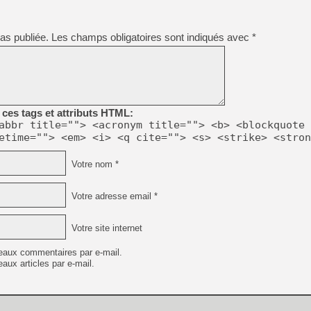
[GK] Beast of Reincarnation
[GK] Ubisoft : fin de parti
[GK] Mémoire cash - Metroid
as publiée.
Les champs obligatoires sont indiqués avec
*
[GK] Dan Houser (GTA) défe
[GK] Comment EA Sports FC
[GK] Crimson Moon : un Dark
[GK] Isle of Reveries : le j
[GK] Moonlighter 2 : The En
[GK] Capcom relance Monste
ces tags et attributs HTML:
abbr title=""> <acronym title=""> <b> <blockquote 
etime=""> <em> <i> <q cite=""> <s> <strike> <stron
[Mo5] Deux inédits du Virtu
[GK] Le beat'em up The Walk
Votre nom *
[GK] Endless Legend 2 : enf
Votre adresse email *
[LS] [PS5] Premiers signes 
Votre site internet
eaux commentaires par e-mail.
aux articles par e-mail.