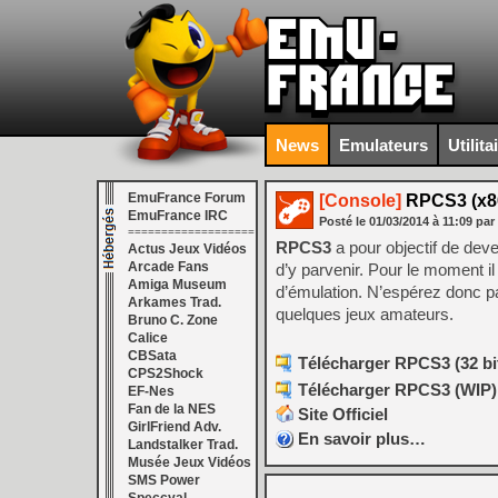
News
Emulateurs
Utilita
EmuFrance Forum
[Console]
RPCS3 (x86 
EmuFrance IRC
Posté le
01/03/2014
à
11:09
par
===================
RPCS3
a pour objectif de de
Actus Jeux Vidéos
Arcade Fans
d’y parvenir. Pour le moment i
Amiga Museum
d’émulation. N’espérez donc p
Arkames Trad.
quelques jeux amateurs.
Bruno C. Zone
Calice
CBSata
Télécharger RPCS3 (32 bits
CPS2Shock
Télécharger RPCS3 (WIP) v
EF-Nes
Fan de la NES
Site Officiel
GirlFriend Adv.
En savoir plus…
Landstalker Trad.
Musée Jeux Vidéos
SMS Power