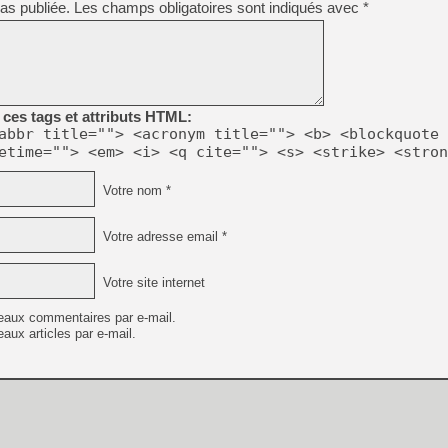
as publiée.
Les champs obligatoires sont indiqués avec
*
[GK] Capcom relance Monste
[Mo5] Deux inédits du Virtu
[GK] Le beat'em up The Walk
ces tags et attributs HTML:
[GK] Endless Legend 2 : enf
abbr title=""> <acronym title=""> <b> <blockquote 
etime=""> <em> <i> <q cite=""> <s> <strike> <stron
[LS] [PS5] Le WebKit Userl
Votre nom *
Votre adresse email *
[GK] Oubliez Crazy Taxi, S
[LS] [Switch] NSZ 5.0.0 es
Votre site internet
[GK] Bethesda fête les 30 
eaux commentaires par e-mail.
aux articles par e-mail.