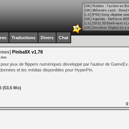
[GK] Roblox : l'action en B
[GK] Agenda - GeForce NOW
[GK] Devolver Digital en a 
[LS] [PS5] ps5-y2jb-autolo
ires
Traductions
Divers
Chat
[GK] Pourquoi Marvel Tokon 
[GK] Test : Restory : Chill
temes]
PinballX v1.76
[GK] GTA 6 : Rockstar Games
 Jets
[GK] Hot Wheels Infinite Rus
[GK] Mémoire cash - Secret 
t pour jeux de flippers numériques développé par l’auteur de GameEx. 
[GK] Résultats Nintendo : 
données et les médias disponibles pour HyperPin.
[GK] Déjà des dégraissage
[Mo5] Brickboy cherche à r
6 (53,5 Mo)
[GK] Minecraft et ses « Gra
[GK] Beast of Reincarnation
[GK] Ubisoft : fin de parti
0
[GK] Mémoire cash - Metroid
[GK] Dan Houser (GTA) défe
[GK] Comment EA Sports FC
[GK] Crimson Moon : un Dark
[GK] Isle of Reveries : le j
[GK] Moonlighter 2 : The En