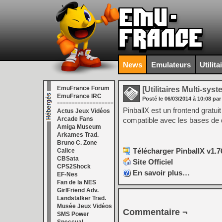
News
Emulateurs
Utilita
EmuFrance Forum
[Utilitaires Multi-sys
EmuFrance IRC
Posté le
06/03/2014
à
10:08
par
===================
PinballX est un frontend gratui
Actus Jeux Vidéos
Arcade Fans
compatible avec les bases de 
Amiga Museum
Arkames Trad.
Bruno C. Zone
Télécharger PinballX v1.7
Calice
CBSata
Site Officiel
CPS2Shock
En savoir plus…
EF-Nes
Fan de la NES
GirlFriend Adv.
Landstalker Trad.
Musée Jeux Vidéos
Commentaire ¬
SMS Power