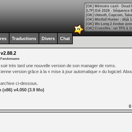
[LTF] Eté 2026 - Séquence 
[GK] Mistfall Hunter : déjà 
[GK] Wo Long 2 évolue avec
[GK] Crossfire : un TPS à 100
[LS] [PS5] Premiers signes 
ires
Traductions
Divers
Chat
v2.88.2
r Fandemame
[Mo5] DOOM arrive en cart
 soir très tard une nouvelle version de son manager de roms.
[GK] Bethesda fête les 30 
enne version grâce à la « mise à jour automatique » du logiciel: Abo
[GK] Roblox : l'action en B
 archive ci-dessous.
[GK] Agenda - GeForce NOW
(x86) v4.050 (3.9 Mo)
[GK] Devolver Digital en a 
[LS] [PS5] ps5-y2jb-autolo
0
[GK] Pourquoi Marvel Tokon 
[GK] Test : Restory : Chill
[GK] GTA 6 : Rockstar Games
[GK] Hot Wheels Infinite Rus
[GK] Mémoire cash - Secret 