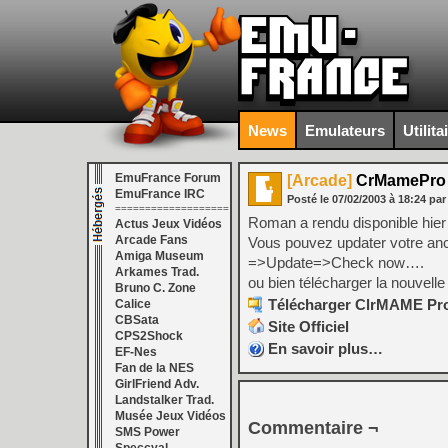
News
Emulateurs
Utilita
EmuFrance Forum
[Arcade]
CrMamePro 
EmuFrance IRC
Posté le
07/02/2003
à
18:24
pa
===================
Roman a rendu disponible hier
Actus Jeux Vidéos
Arcade Fans
Vous pouvez updater votre anci
Amiga Museum
=>Update=>Check now….
Arkames Trad.
ou bien télécharger la nouvelle
Bruno C. Zone
Télécharger ClrMAME Pro 
Calice
CBSata
Site Officiel
CPS2Shock
En savoir plus…
EF-Nes
Fan de la NES
GirlFriend Adv.
Landstalker Trad.
Musée Jeux Vidéos
Commentaire ¬
SMS Power