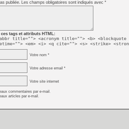
as publiée.
Les champs obligatoires sont indiqués avec
*
[GK] Résultats Nintendo : 
[GK] Déjà des dégraissage
[Mo5] Brickboy cherche à r
[GK] Minecraft et ses « Gra
[GK] Beast of Reincarnation
ces tags et attributs HTML:
[GK] Ubisoft : fin de parti
abbr title=""> <acronym title=""> <b> <blockquote 
[GK] Mémoire cash - Metroid
etime=""> <em> <i> <q cite=""> <s> <strike> <stron
[GK] Dan Houser (GTA) défe
[GK] Comment EA Sports FC
[GK] Crimson Moon : un Dark
Votre nom *
[GK] Isle of Reveries : le j
[GK] Moonlighter 2 : The En
[GK] Capcom relance Monste
Votre adresse email *
Votre site internet
[GK] Guillermo del Toro ado
eaux commentaires par e-mail.
aux articles par e-mail.