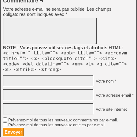
Commentaire ¬
Votre adresse e-mail ne sera pas publiée.
Les champs
obligatoires sont indiqués avec
*
NOTE - Vous pouvez utilisez ces tags et attributs HTML:
<a href="" title=""> <abbr title=""> <acronym
title=""> <b> <blockquote cite=""> <cite>
<code> <del datetime=""> <em> <i> <q cite="">
<s> <strike> <strong>
Votre nom *
Votre adresse email *
Votre site internet
Prévenez-moi de tous les nouveaux commentaires par e-mail.
Prévenez-moi de tous les nouveaux articles par e-mail.