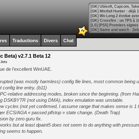
[GK] Mistfall Hunter : déjà 
[GK] Wo Long 2 évolue avec
[GK] Crossfire : un TPS à 100
[LS] [PS5] Premiers signes 
ires
Traductions
Divers
Chat
 Beta) v2.7.1 Beta 12
[Mo5] DOOM arrive en cart
 Jets
[GK] Bethesda fête les 30 
[GK] Roblox : l'action en B
que de l’excellent WinUAE.
orrupted (was mostly harmless) config file lines, most common being u
[GK] Agenda - GeForce NOW
 config line entry. (b11)
[GK] Devolver Digital en a 
relative addressing modes, broken since the beginning. (from Hat
ling DSKBYTR (not using DMA), index emulation was unstable.
[LS] [PS5] ps5-y2jb-autolo
w cycles (not yet confirmed, I assume range that makes sense is 1 t
[GK] Pourquoi Marvel Tokon 
ger ECS/AGA « passed plfstop » state change. (Death Trap)
[GK] Test : Restory : Chill
ision by zero guru fix.
[GK] GTA 6 : Rockstar Games
[GK] Hot Wheels Infinite Rus
works but at least dpaint5 does not seem to do anything with pressure
[GK] Mémoire cash - Secret 
hing seems to happen.
[GK] Résultats Nintendo : 