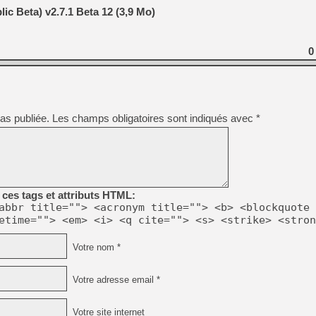
[GK] Déjà des dégraissage
c Beta) v2.7.1 Beta 12 (3,9 Mo)
[Mo5] Brickboy cherche à r
[GK] Minecraft et ses « Gra
0
[GK] Beast of Reincarnation
[GK] Ubisoft : fin de parti
[GK] Mémoire cash - Metroid
[GK] Dan Houser (GTA) défe
[GK] Comment EA Sports FC
[GK] Crimson Moon : un Dark
as publiée.
Les champs obligatoires sont indiqués avec
*
[GK] Isle of Reveries : le j
[GK] Moonlighter 2 : The En
[GK] Capcom relance Monste
ces tags et attributs HTML:
[Mo5] Deux inédits du Virtu
abbr title=""> <acronym title=""> <b> <blockquote 
[GK] Le beat'em up The Walk
[LTF] Eté 2026 - Séquence 
etime=""> <em> <i> <q cite=""> <s> <strike> <stron
Votre nom *
Votre adresse email *
Votre site internet