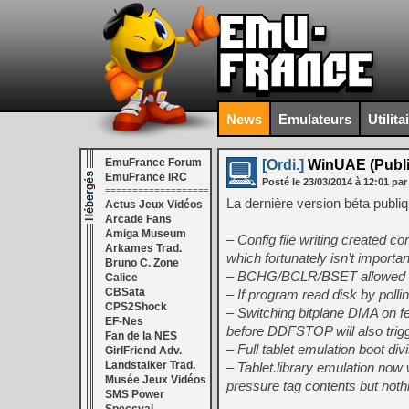
News
Emulateurs
Utilita
EmuFrance Forum
[Ordi.]
WinUAE (Public
EmuFrance IRC
Posté le
23/03/2014
à
12:01
par
===================
La dernière version béta publi
Actus Jeux Vidéos
Arcade Fans
Amiga Museum
– Config file writing created c
Arkames Trad.
which fortunately isn’t important
Bruno C. Zone
– BCHG/BCLR/BSET allowed PC-
Calice
CBSata
– If program read disk by pol
CPS2Shock
– Switching bitplane DMA on fe
EF-Nes
before DDFSTOP will also trig
Fan de la NES
– Full tablet emulation boot div
GirlFriend Adv.
Landstalker Trad.
– Tablet.library emulation now 
Musée Jeux Vidéos
pressure tag contents but not
SMS Power