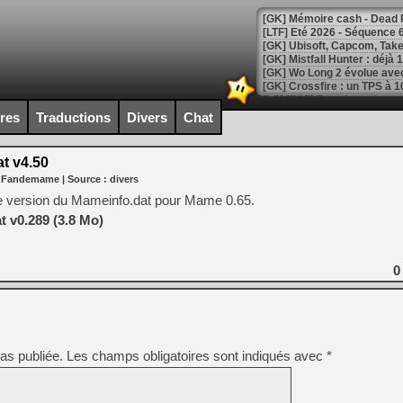
[LTF] Eté 2026 - Séquence 
[GK] Mistfall Hunter : déjà 
[GK] Wo Long 2 évolue avec
[GK] Crossfire : un TPS à 100
[LS] [PS5] Premiers signes 
ires
Traductions
Divers
Chat
t v4.50
r Fandemame
| Source :
divers
[Mo5] DOOM arrive en cart
re version du Mameinfo.dat pour Mame 0.65.
[GK] Bethesda fête les 30 
 v0.289 (3.8 Mo)
[GK] Roblox : l'action en B
[GK] Agenda - GeForce NOW
0
[GK] Devolver Digital en a 
[LS] [PS5] ps5-y2jb-autolo
[GK] Pourquoi Marvel Tokon 
as publiée.
Les champs obligatoires sont indiqués avec
*
[GK] Test : Restory : Chill
[GK] GTA 6 : Rockstar Games
[GK] Hot Wheels Infinite Rus
[GK] Mémoire cash - Secret 