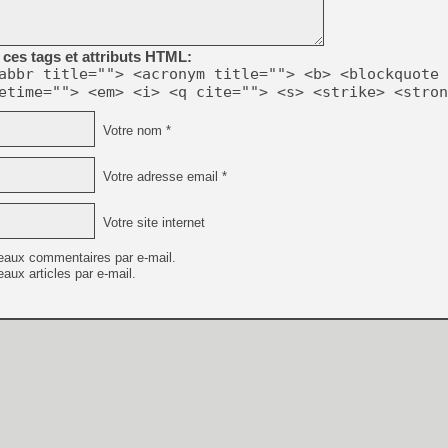
[GK] Résultats Nintendo : 
[GK] Déjà des dégraissage
ces tags et attributs HTML:
[Mo5] Brickboy cherche à r
abbr title=""> <acronym title=""> <b> <blockquote 
[GK] Minecraft et ses « Gra
etime=""> <em> <i> <q cite=""> <s> <strike> <stron
[GK] Beast of Reincarnation
[GK] Ubisoft : fin de parti
Votre nom *
[GK] Mémoire cash - Metroid
[GK] Dan Houser (GTA) défe
[GK] Comment EA Sports FC
Votre adresse email *
[GK] Crimson Moon : un Dark
[GK] Isle of Reveries : le j
[GK] Moonlighter 2 : The En
Votre site internet
[GK] Capcom relance Monste
eaux commentaires par e-mail.
aux articles par e-mail.
[GK] Guillermo del Toro ado