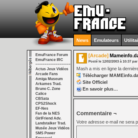
News
Emulateurs
Utilita
EmuFrance Forum
[Arcade]
Mameinfo.da
EmuFrance IRC
Posté le
12/02/2003
à
10:37
pa
===================
Mash a mis en ligne la derniè
Actus Jeux Vidéos
Arcade Fans
Télécharger MAMEinfo.dat
Amiga Museum
Site Officiel
Arkames Trad.
En savoir plus…
Bruno C. Zone
Calice
CBSata
CPS2Shock
EF-Nes
Commentaire ¬
Fan de la NES
GirlFriend Adv.
Votre adresse e-mail ne sera p
Landstalker Trad.
Musée Jeux Vidéos
SMS Power