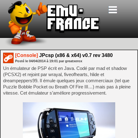
[Console]
JPcsp (x86 & x64) v0.7 rev 3480
Posté le
04/04/2014
à
19:01
par greatxerox
Un émulateur de PSP écrit en Java. Codé par mad et shadow
(PCSX2) et rejoint par wrayal, fiveofhearts, hlide et
dreampeppers99. Il émule quelques jeux commerciaux (tel que
Puzzle Bobble Pocket ou Breath Of Fire III…) mais pas à pleine
vitesse. Cet émulateur s’améliore progressivement.