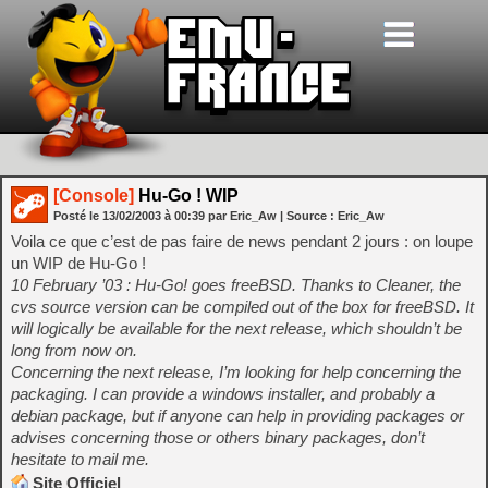
[Console]
Hu-Go ! WIP
Posté le
13/02/2003
à
00:39
par Eric_Aw
| Source :
Eric_Aw
Voila ce que c’est de pas faire de news pendant 2 jours : on loupe
un WIP de Hu-Go !
10 February ’03 : Hu-Go! goes freeBSD. Thanks to Cleaner, the
cvs source version can be compiled out of the box for freeBSD. It
will logically be available for the next release, which shouldn’t be
long from now on.
Concerning the next release, I’m looking for help concerning the
packaging. I can provide a windows installer, and probably a
debian package, but if anyone can help in providing packages or
advises concerning those or others binary packages, don’t
hesitate to mail me.
Site Officiel