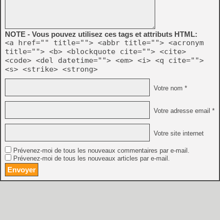
NOTE - Vous pouvez utilisez ces tags et attributs HTML:
<a href="" title=""> <abbr title=""> <acronym
title=""> <b> <blockquote cite=""> <cite>
<code> <del datetime=""> <em> <i> <q cite="">
<s> <strike> <strong>
Votre nom *
Votre adresse email *
Votre site internet
Prévenez-moi de tous les nouveaux commentaires par e-mail.
Prévenez-moi de tous les nouveaux articles par e-mail.