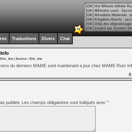
[GK] Hot Wheels Infinite Rus
[GK] Mémoire cash - Secret 
[GK] Résultats Nintendo : 
[GK] Déjà des dégraissage
[Mo5] Brickboy cherche à r
[GK] Minecraft et ses « Gra
ires
Traductions
Divers
Chat
[GK] Beast of Reincarnation
[GK] Ubisoft : fin de parti
Info
[GK] Mémoire cash - Metroid
 Eric_Aw
| Source :
Eric_Aw
[GK] Dan Houser (GTA) défe
[GK] Comment EA Sports FC
es roms du derniers MAME sont maintenant a jour chez MAME Rom I
[GK] Crimson Moon : un Dark
[GK] Isle of Reveries : le j
0
[GK] Moonlighter 2 : The En
[GK] Capcom relance Monste
as publiée.
Les champs obligatoires sont indiqués avec
*
[Mo5] Deux inédits du Virtu
[GK] Le beat'em up The Walk
[GK] Endless Legend 2 : enf