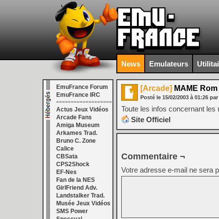
News
Emulateurs
Utilita
EmuFrance Forum
[Arcade]
MAME Rom 
EmuFrance IRC
Posté le
15/02/2003
à
01:26
par
===================
Toute les infos concernant l
Actus Jeux Vidéos
Arcade Fans
Site Officiel
Amiga Museum
Arkames Trad.
Bruno C. Zone
Calice
Commentaire ¬
CBSata
CPS2Shock
Votre adresse e-mail ne sera p
EF-Nes
Fan de la NES
GirlFriend Adv.
Landstalker Trad.
Musée Jeux Vidéos
SMS Power