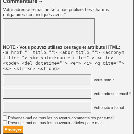
Commentaire ¬
Votre adresse e-mail ne sera pas publiée.
Les champs
obligatoires sont indiqués avec
*
NOTE - Vous pouvez utilisez ces tags et attributs HTML:
<a href="" title=""> <abbr title=""> <acronym
title=""> <b> <blockquote cite=""> <cite>
<code> <del datetime=""> <em> <i> <q cite="">
<s> <strike> <strong>
Votre nom *
Votre adresse email *
Votre site internet
Prévenez-moi de tous les nouveaux commentaires par e-mail.
Prévenez-moi de tous les nouveaux articles par e-mail.