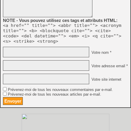
NOTE - Vous pouvez utilisez ces tags et attributs HTML:
<a href="" title=""> <abbr title=""> <acronym
title=""> <b> <blockquote cite=""> <cite>
<code> <del datetime=""> <em> <i> <q cite="">
<s> <strike> <strong>
Votre nom *
Votre adresse email *
Votre site internet
Prévenez-moi de tous les nouveaux commentaires par e-mail.
Prévenez-moi de tous les nouveaux articles par e-mail.