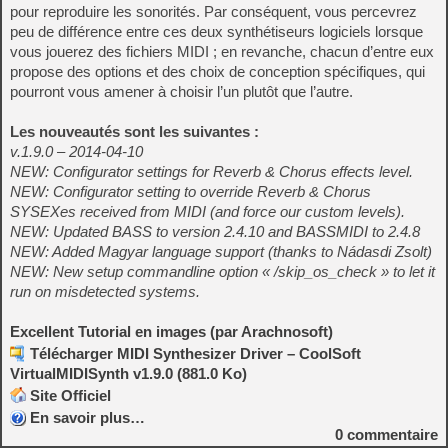
pour reproduire les sonorités. Par conséquent, vous percevrez
peu de différence entre ces deux synthétiseurs logiciels lorsque
vous jouerez des fichiers MIDI ; en revanche, chacun d’entre eux
propose des options et des choix de conception spécifiques, qui
pourront vous amener à choisir l’un plutôt que l’autre.
Les nouveautés sont les suivantes :
v.1.9.0 – 2014-04-10
NEW: Configurator settings for Reverb & Chorus effects level.
NEW: Configurator setting to override Reverb & Chorus
SYSEXes received from MIDI (and force our custom levels).
NEW: Updated BASS to version 2.4.10 and BASSMIDI to 2.4.8
NEW: Added Magyar language support (thanks to Nádasdi Zsolt)
NEW: New setup commandline option « /skip_os_check » to let it
run on misdetected systems.
Excellent Tutorial en images (par Arachnosoft)
Télécharger MIDI Synthesizer Driver – CoolSoft
VirtualMIDISynth v1.9.0 (881.0 Ko)
Site Officiel
En savoir plus…
0
commentaire