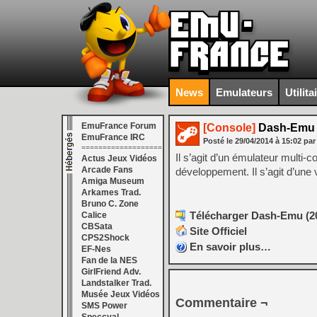
News
Emulateurs
Utilita
EmuFrance Forum
[Console]
Dash-Emu (
EmuFrance IRC
Posté le
29/04/2014
à
15:02
par
===================
Il s’agit d’un émulateur mult
Actus Jeux Vidéos
Arcade Fans
développement. Il s’agit d’une 
Amiga Museum
Arkames Trad.
Bruno C. Zone
Télécharger Dash-Emu (20
Calice
CBSata
Site Officiel
CPS2Shock
En savoir plus…
EF-Nes
Fan de la NES
GirlFriend Adv.
Landstalker Trad.
Musée Jeux Vidéos
Commentaire ¬
SMS Power