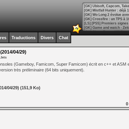
[GK] Mistfall Hunter : déjà 
[GK] Wo Long 2 évolue avec
[GK] Crossfire : un TPS à 100
[LS] [PS5] Premiers signes 
ires
Traductions
Divers
Chat
2014/04/29)
[Mo5] DOOM arrive en cart
 Jets
[GK] Bethesda fête les 30 
[GK] Roblox : l'action en B
i-consoles (Gameboy, Famicom, Super Famicom) écrit en c++ et ASM 
version très préliminaire (64 bits uniquement).
[GK] Agenda - GeForce NOW
[GK] Devolver Digital en a 
14/04/29) (151,9 Ko)
[LS] [PS5] ps5-y2jb-autolo
[GK] Pourquoi Marvel Tokon 
0
[GK] Test : Restory : Chill
[GK] GTA 6 : Rockstar Games
[GK] Hot Wheels Infinite Rus
[GK] Mémoire cash - Secret 
[GK] Résultats Nintendo : 