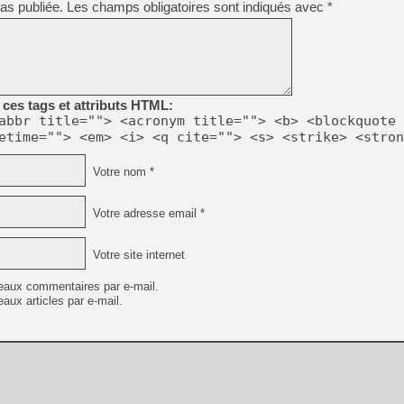
as publiée.
Les champs obligatoires sont indiqués avec
*
[GK] Déjà des dégraissage
[Mo5] Brickboy cherche à r
[GK] Minecraft et ses « Gra
[GK] Beast of Reincarnation
[GK] Ubisoft : fin de parti
[GK] Mémoire cash - Metroid
ces tags et attributs HTML:
[GK] Dan Houser (GTA) défe
abbr title=""> <acronym title=""> <b> <blockquote 
[GK] Comment EA Sports FC
etime=""> <em> <i> <q cite=""> <s> <strike> <stron
[GK] Crimson Moon : un Dark
[GK] Isle of Reveries : le j
[GK] Moonlighter 2 : The En
Votre nom *
[GK] Capcom relance Monste
Votre adresse email *
[Mo5] Deux inédits du Virtu
Votre site internet
[GK] Le beat'em up The Walk
[LTF] Eté 2026 - Séquence 
eaux commentaires par e-mail.
aux articles par e-mail.