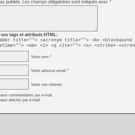
as publiée.
Les champs obligatoires sont indiqués avec
*
[LS] [PS5] Le WebKit Userl
[GK] Oubliez Crazy Taxi, S
ces tags et attributs HTML:
[LS] [Switch] NSZ 5.0.0 es
abbr title=""> <acronym title=""> <b> <blockquote 
etime=""> <em> <i> <q cite=""> <s> <strike> <stron
[GK] No More Room in Hell 2
[GK] Un chatbot Atelier Ryz
Votre nom *
[GK] Mémoire cash - Splatte
[GK] Nvidia : le prix des 
Votre adresse email *
[GK] Suikoden Star Leap : 
[Mo5] La mini borne d’arc
Votre site internet
[GK] Pourquoi Marvel Tokon 
eaux commentaires par e-mail.
aux articles par e-mail.