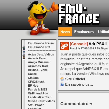
News
Emulateurs
Utilita
EmuFrance Forum
[Console]
AdriPSX I
EmuFrance IRC
Posté le
17/02/2003
à
19:58
par
===================
Juan a posté quelques infos 
Actus Jeux Vidéos
Arcade Fans
l’émulateur est très retardé c
Amiga Museum
originaire d’Argentine ou il fau
Arkames Trad.
Je rappel que AdriPSX ILE est
Bruno C. Zone
rapide. La version Windows es
Calice
CBSata
Site Officiel
CPS2Shock
En savoir plus…
EF-Nes
Fan de la NES
GirlFriend Adv.
Landstalker Trad.
Musée Jeux Vidéos
Commentaire ¬
SMS Power