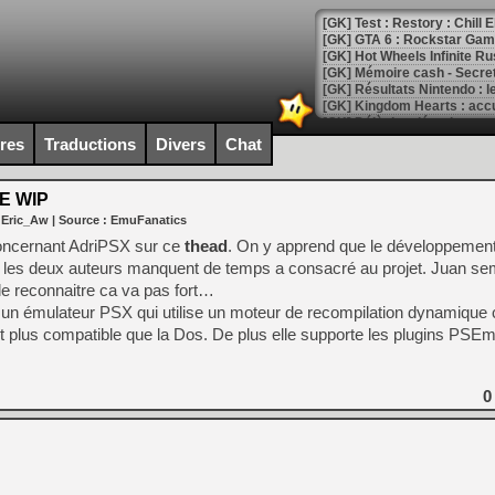
[GK] Test : Restory : Chill
[GK] GTA 6 : Rockstar Games
[GK] Hot Wheels Infinite Rus
[GK] Mémoire cash - Secret 
[GK] Résultats Nintendo : 
[GK] Déjà des dégraissage
ires
Traductions
Divers
Chat
[Mo5] Brickboy cherche à r
[GK] Minecraft et ses « Gra
LE WIP
[GK] Beast of Reincarnation
 Eric_Aw
| Source :
EmuFanatics
[GK] Ubisoft : fin de parti
[GK] Mémoire cash - Metroid
concernant AdriPSX sur ce
thead
. On y apprend que le développemen
[GK] Dan Houser (GTA) défe
ar les deux auteurs manquent de temps a consacré au projet. Juan se
[GK] Comment EA Sports FC
t le reconnaitre ca va pas fort…
[GK] Crimson Moon : un Dark
[GK] Isle of Reveries : le j
 un émulateur PSX qui utilise un moteur de recompilation dynamique
[GK] Moonlighter 2 : The En
t plus compatible que la Dos. De plus elle supporte les plugins PSE
[GK] Capcom relance Monste
0
[Mo5] Deux inédits du Virtu
[GK] Le beat'em up The Walk
[GK] Endless Legend 2 : enf