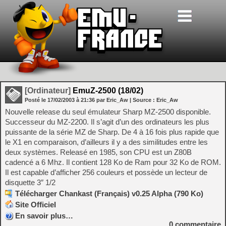
[Ordinateur]
EmuZ-2500 (18/02)
Posté le
17/02/2003
à
21:36
par Eric_Aw
| Source :
Eric_Aw
Nouvelle release du seul émulateur Sharp MZ-2500 disponible.
Successeur du MZ-2200. Il s’agit d’un des ordinateurs les plus
puissante de la série MZ de Sharp. De 4 à 16 fois plus rapide que
le X1 en comparaison, d’ailleurs il y a des similitudes entre les
deux systèmes. Releasé en 1985, son CPU est un Z80B
cadencé a 6 Mhz. Il contient 128 Ko de Ram pour 32 Ko de ROM.
Il est capable d’afficher 256 couleurs et possède un lecteur de
disquette 3″ 1/2
Télécharger Chankast (Français) v0.25 Alpha (790 Ko)
Site Officiel
En savoir plus…
0
commentaire