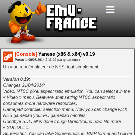
[Console]
Yanese (x86 & x64) v0.19
Posté le
09/05/2014
à
11:29
par greatxerox
Un « autre » émulateur de NES, tout simplement !
Version 0.19:
Changes 21/04/2014:
Video: NTSC pixel aspect ratio emulation. You can select it in the
« Video » menu. Beawere .that setting NTSC aspect ratio
consumes more hardware resources.
Gamepad controller selection menu: Now you can change wich
NES gamepad your PC gamepad handles.
Goodbye SDL: all is done trough DirectSound now. No more
« SDL.DLL ».
Screenshot: You can take Screenshots in .BMP format and will be