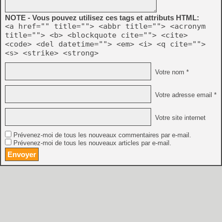
NOTE - Vous pouvez utilisez ces tags et attributs HTML:
<a href="" title=""> <abbr title=""> <acronym
title=""> <b> <blockquote cite=""> <cite>
<code> <del datetime=""> <em> <i> <q cite="">
<s> <strike> <strong>
Votre nom *
Votre adresse email *
Votre site internet
Prévenez-moi de tous les nouveaux commentaires par e-mail.
Prévenez-moi de tous les nouveaux articles par e-mail.