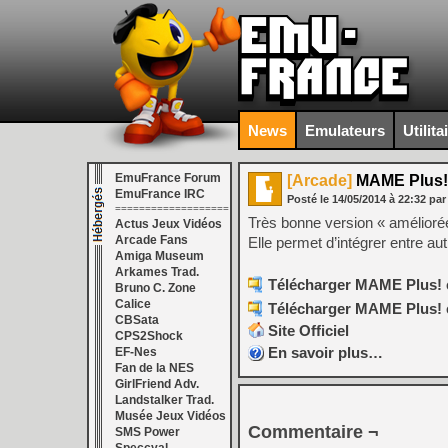
News
Emulateurs
Utilita
EmuFrance Forum
[Arcade]
MAME Plus! 
EmuFrance IRC
Posté le
14/05/2014
à
22:32
par
===================
Très bonne version « amélio
Actus Jeux Vidéos
Arcade Fans
Elle permet d’intégrer entre a
Amiga Museum
Arkames Trad.
Télécharger MAME Plus! e
Bruno C. Zone
Calice
Télécharger MAME Plus! e
CBSata
Site Officiel
CPS2Shock
En savoir plus…
EF-Nes
Fan de la NES
GirlFriend Adv.
Landstalker Trad.
Musée Jeux Vidéos
Commentaire ¬
SMS Power