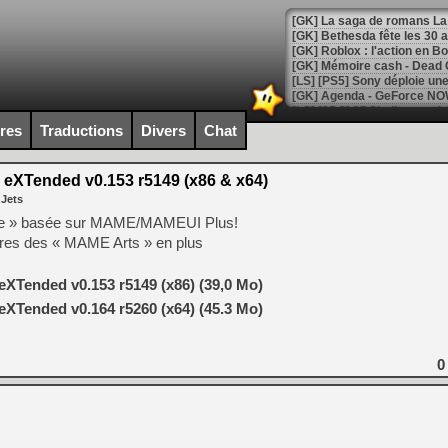
[GK] Bethesda fête les 30 
[GK] Roblox : l'action en B
[GK] Agenda - GeForce NOW
[GK] Devolver Digital en a 
ires
Traductions
Divers
Chat
[LS] [PS5] ps5-y2jb-autolo
eXTended v0.153 r5149 (x86 & x64)
[GK] Pourquoi Marvel Tokon 
 Jets
[GK] Test : Restory : Chill
[GK] GTA 6 : Rockstar Games
rée » basée sur MAME/MAMEUI Plus!
[GK] Hot Wheels Infinite Rus
utres des « MAME Arts » en plus
[GK] Mémoire cash - Secret 
[GK] Résultats Nintendo : 
XTended v0.153 r5149 (x86) (39,0 Mo)
[GK] Déjà des dégraissage
XTended v0.164 r5260 (x64) (45.3 Mo)
[GK] Minecraft et ses « Gra
[GK] Beast of Reincarnation
0
[GK] Ubisoft : fin de parti
[GK] Mémoire cash - Metroid
[GK] Dan Houser (GTA) défe
[GK] Comment EA Sports FC
[GK] Crimson Moon : un Dark
[GK] Isle of Reveries : le j