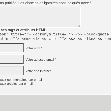
[GK] Moonlighter 2 : The En
as publiée.
Les champs obligatoires sont indiqués avec
*
[GK] Capcom relance Monste
[GK] Le beat'em up The Walk
ces tags et attributs HTML:
[GK] Endless Legend 2 : enf
abbr title=""> <acronym title=""> <b> <blockquote 
etime=""> <em> <i> <q cite=""> <s> <strike> <stron
[LS] [PS5] Le WebKit Userl
Votre nom *
Votre adresse email *
[GK] Oubliez Crazy Taxi, S
[LS] [Switch] NSZ 5.0.0 es
Votre site internet
eaux commentaires par e-mail.
aux articles par e-mail.