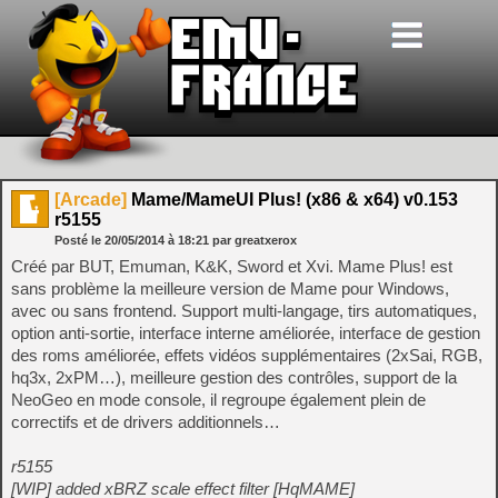
[Arcade]
Mame/MameUI Plus! (x86 & x64) v0.153
r5155
Posté le
20/05/2014
à
18:21
par greatxerox
Créé par BUT, Emuman, K&K, Sword et Xvi. Mame Plus! est
sans problème la meilleure version de Mame pour Windows,
avec ou sans frontend. Support multi-langage, tirs automatiques,
option anti-sortie, interface interne améliorée, interface de gestion
des roms améliorée, effets vidéos supplémentaires (2xSai, RGB,
hq3x, 2xPM…), meilleure gestion des contrôles, support de la
NeoGeo en mode console, il regroupe également plein de
correctifs et de drivers additionnels…
r5155
[WIP] added xBRZ scale effect filter [HqMAME]