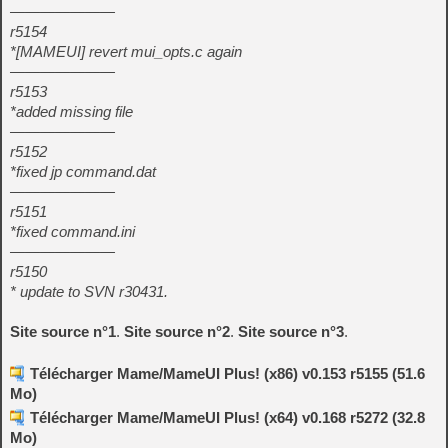
———————
r5154
*[MAMEUI] revert mui_opts.c again
———————
r5153
*added missing file
———————
r5152
*fixed jp command.dat
———————
r5151
*fixed command.ini
———————
r5150
* update to SVN r30431.
Site source n°1
.
Site source n°2
.
Site source n°3
.
Télécharger Mame/MameUI Plus! (x86) v0.153 r5155 (51.6
Mo)
Télécharger Mame/MameUI Plus! (x64) v0.168 r5272 (32.8
Mo)