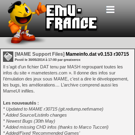
[MAME Support Files]
Mameinfo.dat v0.153 r30715
Posté le
30/05/2014
à
17:00
par greatxerox
Il s’agit d’un fichier DAT tenu par MASH regroupant toutes les
infos du site « mametesters.com ». Il donne des infos sur
l’émulation des jeux sous MAME, c’est a dire le développement,
les bugs, les améliorations… L’archive comprend aussi les
MameUI inifiles.
Les nouveautés :
* Updated to MAME r30715 (git.redump.net\mame)
* Added Source/Listinfo changes
* Newest Bugs (30th May)
* Added missing CHD infos (thanks to Marco Tucceri)
* Added/Fixed ‘Recommended Games’