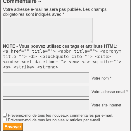
Commentaire ¬
Votre adresse e-mail ne sera pas publiée.
Les champs
obligatoires sont indiqués avec
*
NOTE - Vous pouvez utilisez ces tags et attributs HTML:
<a href="" title=""> <abbr title=""> <acronym
title=""> <b> <blockquote cite=""> <cite>
<code> <del datetime=""> <em> <i> <q cite="">
<s> <strike> <strong>
Votre nom *
Votre adresse email *
Votre site internet
Prévenez-moi de tous les nouveaux commentaires par e-mail.
Prévenez-moi de tous les nouveaux articles par e-mail.