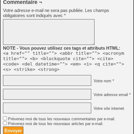
Commentaire ¬
Votre adresse e-mail ne sera pas publiée.
Les champs
obligatoires sont indiqués avec
*
NOTE - Vous pouvez utilisez ces tags et attributs HTML:
<a href="" title=""> <abbr title=""> <acronym
title=""> <b> <blockquote cite=""> <cite>
<code> <del datetime=""> <em> <i> <q cite="">
<s> <strike> <strong>
Votre nom *
Votre adresse email *
Votre site internet
Prévenez-moi de tous les nouveaux commentaires par e-mail.
Prévenez-moi de tous les nouveaux articles par e-mail.