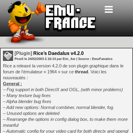
[Plugin]
Rice’s Daedalus v4.2.0
Posté le
24/02/2003
à
16:14
par Eric_Aw
| Source :
EmuFanatics
Rice a releasé la version 4.2.0 de son plugin graphique dans le
forum de l’émulateur « 1964 » sur ce
thread
. Voici les
nouveautés :
General :
– Fog support in both DirectX and OGL, (with minor problems)
– Many texture bug fixes
– Alpha blender bug fixes
– Add new options: Normal combiner, normal blender, fog
– Unused options are deleted
– Rearrange the options in config dialog box, to make them more
meanful
– Automatic config for your video card for both directx and opengl