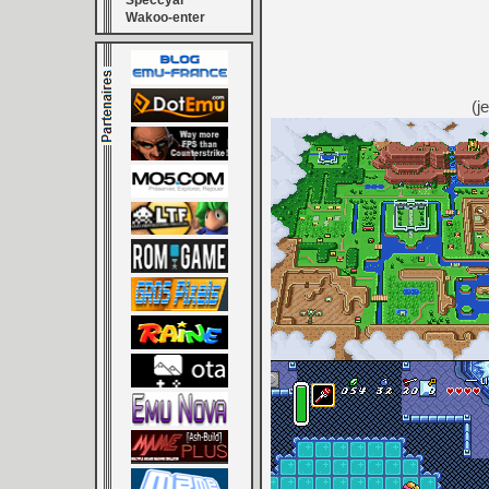
Speccyal
Wakoo-enter
(j