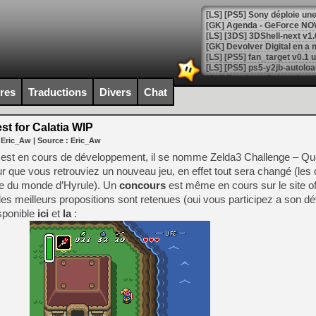
[GK] Agenda - GeForce NOW
[GK] Devolver Digital en a 
[LS] [PS5] ps5-y2jb-autolo
[GK] Pourquoi Marvel Tokon 
ires
Traductions
Divers
Chat
[GK] Test : Restory : Chill
[GK] GTA 6 : Rockstar Games
[GK] Hot Wheels Infinite Rus
t for Calatia WIP
[GK] Mémoire cash - Secret 
 Eric_Aw
| Source :
Eric_Aw
[GK] Résultats Nintendo : 
est en cours de développement, il se nomme Zelda3 Challenge – Que
[GK] Déjà des dégraissage
our que vous retrouviez un nouveau jeu, en effet tout sera changé (les
arte du monde d’Hyrule). Un
concours
est même en cours sur le site off
[Mo5] Brickboy cherche à r
[GK] Minecraft et ses « Gra
es meilleurs propositions sont retenues (oui vous participez a son d
sponible
ici
et
la
:
[GK] Beast of Reincarnation
[GK] Ubisoft : fin de parti
[GK] Mémoire cash - Metroid
[GK] Dan Houser (GTA) défe
[GK] Comment EA Sports FC
[GK] Crimson Moon : un Dark
[GK] Isle of Reveries : le j
[GK] Moonlighter 2 : The En
[GK] Capcom relance Monste