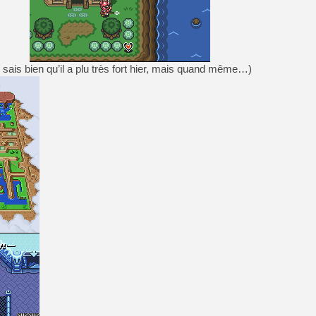
[Mo5] Deux inédits du Virtu
[GK] Le beat'em up The Walk
e sais bien qu’il a plu très fort hier, mais quand même…)
[GK] Endless Legend 2 : enf
[LS] [PS5] Le WebKit Userl
[GK] Oubliez Crazy Taxi, S
[LS] [Switch] NSZ 5.0.0 es
[GK] No More Room in Hell 2