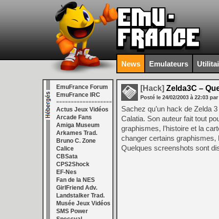
News
Emulateurs
Utilita
EmuFrance Forum
[Hack]
Zelda3C – Ques
EmuFrance IRC
Posté le
24/02/2003
à
22:03
par
===================
Sachez qu’un hack de Zelda 3 
Actus Jeux Vidéos
Arcade Fans
Calatia. Son auteur fait tout p
Amiga Museum
graphismes, l’histoire et la c
Arkames Trad.
changer certains graphismes, l
Bruno C. Zone
Quelques screenshots sont di
Calice
CBSata
CPS2Shock
EF-Nes
Fan de la NES
GirlFriend Adv.
Landstalker Trad.
Musée Jeux Vidéos
SMS Power